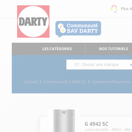
Plus 
LES CATÉGORIES
NOS TUTORIELS
01. Choisir une marque
Accueil
Communauté G 4942 SC
Questions/Réponses
G 4942 SC
Lave vaisselle
MIELE
-
486