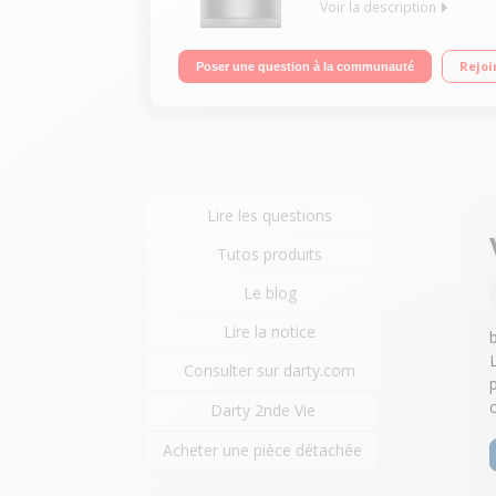
Voir la description
Largeur 60 cm (14 couverts) - 44 dB Consommation d
Rejoi
Poser une question à la communauté
Fermeture ComfortClose
Lire les questions
Tutos produits
Le blog
Lire la notice
Consulter sur darty.com
Darty 2nde Vie
Acheter une pièce détachée