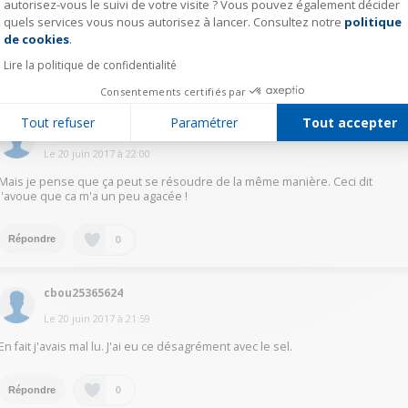
Le
20 juin 2017
à
22:31
autorisez-vous le suivi de votre visite ? Vous pouvez également décider
quels services vous nous autorisez à lancer. Consultez notre
politique
Axeptio consent
relancer un programme complet
de cookies
.
Lire la politique de confidentialité
0
Répondre
Consentements certifiés par
Tout refuser
Paramétrer
Tout accepter
cbou25365624
Le
20 juin 2017
à
22:00
Mais je pense que ça peut se résoudre de la même manière. Ceci dit
j'avoue que ca m'a un peu agacée !
0
Répondre
cbou25365624
Le
20 juin 2017
à
21:59
En fait j'avais mal lu. J'ai eu ce désagrément avec le sel.
0
Répondre