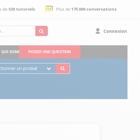
s de
530 tutoriels
Plus de
175 000 conversations
Connexion
QUI SOMMES-NOUS
POSER UNE QUESTION
ctionner un produit