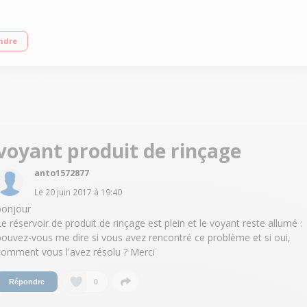
'eau a partir de 6,5 L/Cycle - Classe A++ Départ différé 0 h 30 - 24 h / affich
ndre
voyant produit de rinçage
anto1572877
Le
20 juin 2017
à
19:40
bonjour
Le réservoir de produit de rinçage est plein et le voyant reste allumé :
pouvez-vous me dire si vous avez rencontré ce problème et si oui,
comment vous l'avez résolu ? Merci
0
Répondre