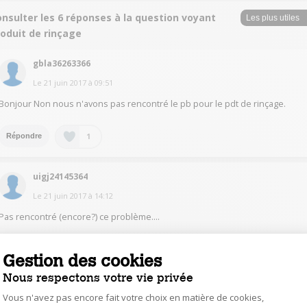
nsulter les 6 réponses à la question voyant
roduit de rinçage
gbla36263366
Le
21 juin 2017
à
09:51
Bonjour Non nous n'avons pas rencontré le pb pour le pdt de rinçage.
1
Répondre
uigj24145364
Le
21 juin 2017
à
14:12
Pas rencontré (encore?) ce problème....
0
Répondre
Gestion des cookies
Nous respectons votre vie privée
OlivierG9198
Vous n'avez pas encore fait votre choix en matière de cookies,