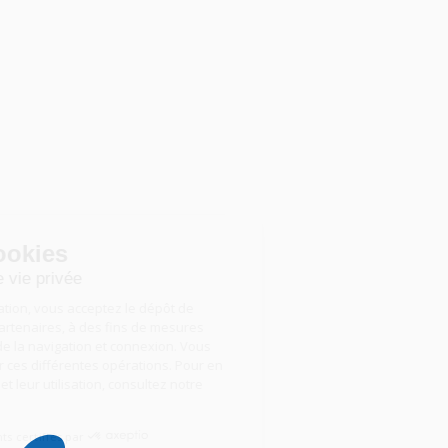
Gestion des cookies
Nous respectons votre vie privée
En poursuivant votre navigation, vous acceptez le dépôt de
cookies, par nous ou nos partenaires, à des fins de mesures
d’audience, d’optimisation de la navigation et connexion. Vous
pouvez accepter ou refuser ces différentes opérations. Pour en
savoir plus sur ces cookies et leur utilisation, consultez notre
politique de cookies
.
Consentements certifiés par