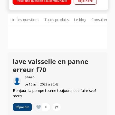
Rejoindre
Poser une question à la communauté
du temps restant / Tiroir à couverts - Fermeture ComfortClose
Lire les questions
Tutos produits
Le blog
Consulter sur
lave vaisselle en panne
erreur f70
pharo
Le
16 avril 2023
à
20:43
Bonjour, la pompe tourne toujours, que faire svp?
merci
0
Répondre