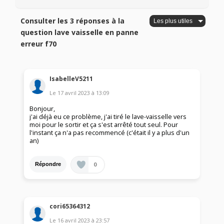
Consulter les 3 réponses à la
question lave vaisselle en panne
erreur f70
IsabelleV5211
Le
17 avril 2023
à
13:09
Bonjour,
j'ai déjà eu ce problème, j'ai tiré le lave-vaisselle vers
moi pour le sortir et ça s'est arrêté tout seul. Pour
l'instant ça n'a pas recommencé (c'était il y a plus d'un
an)
0
Répondre
cori65364312
Le
16 avril 2023
à
23:57