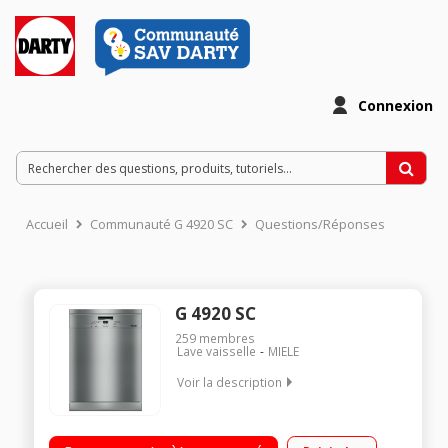
Connexion
Accueil
Communauté G 4920 SC
Questions/Réponses
G 4920 SC
259
membres
Lave vaisselle
MIELE
Voir la description
Largeur 60 cm (13 couverts) - 46 dB(A) / Consommation d'eau
9,9 L/Cycle - Classe A++ / Depart differe 0h30 à 24 h / affichage