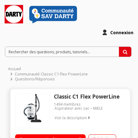
Connexion
Accueil
Communauté Classic C1 Flex PowerLine
Questions/Réponses
Classic C1 Flex PowerLine
1494
membres
Aspirateur avec sac
MIELE
Voir la description
Capacité 4,5 L - Niveau Sonore 57 dB Puissance : 800 Watts -
Filtration AirClean Puissance : 800 Watts Livré avec: 1 brosse