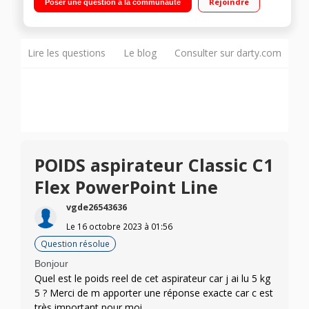
Rejoindre
Poser une question à la communauté
universelle double position, 1 sac d'origine Miele,1 filtre
AirClean, 1 filtre moteur, 1 suceur long, 1 suceur extra-long
flexible (SFD20), 1 brosse à meuble, 1 suceur à coussin
Lire les questions
Le blog
Consulter sur darty.com
POIDS aspirateur Classic C1
Flex PowerPoint Line
vgde26543636
Le
16 octobre 2023
à
01:56
Question résolue
Bonjour
Quel est le poids reel de cet aspirateur car j ai lu 5 kg
5 ? Merci de m apporter une réponse exacte car c est
très important pour moi.