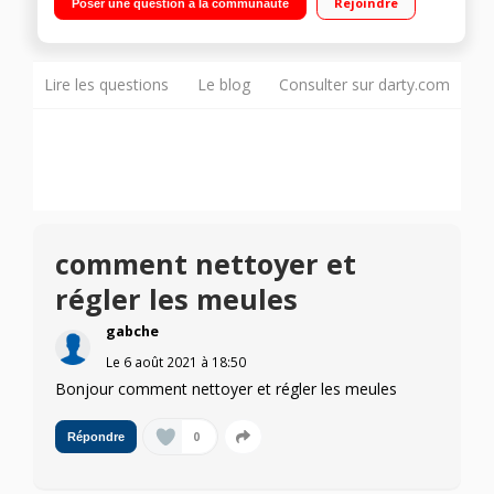
Rejoindre
Poser une question à la communauté
tasses Réservoir amovible - Arrêt automatique
Lire les questions
Le blog
Consulter sur darty.com
comment nettoyer et
régler les meules
gabche
Le
6 août 2021
à
18:50
Bonjour comment nettoyer et régler les meules
0
Répondre