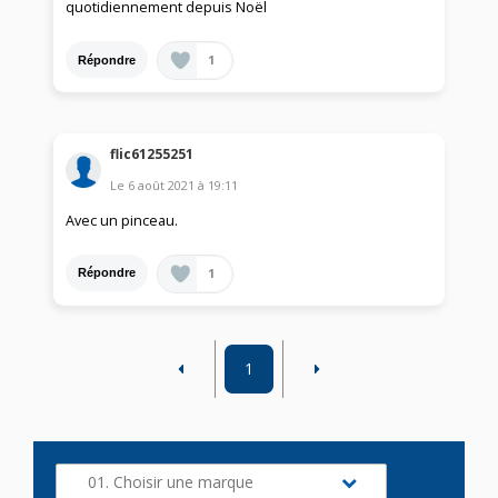
quotidiennement depuis Noël
1
Répondre
flic61255251
Le
6 août 2021
à
19:11
Avec un pinceau.
1
Répondre
1
01. Choisir une marque