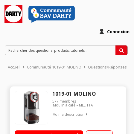
Connexion
Accueil
Communauté 1019-01 MOLINO
Questions/Réponses
1019-01 MOLINO
577
membres
Moulin à café
MELITTA
Voir la description
Meule plate professionnelle - Bac à grains 200 grammes 17
réglages de mouture Sélecteur du nombre de tasses : 2 à 14