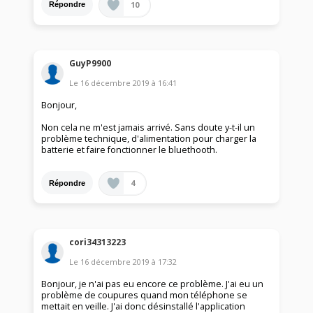
10
Répondre
GuyP9900
Le
16 décembre 2019
à
16:41
Bonjour,
Non cela ne m'est jamais arrivé. Sans doute y-t-il un
problème technique, d'alimentation pour charger la
batterie et faire fonctionner le bluethooth.
4
Répondre
cori34313223
Le
16 décembre 2019
à
17:32
Bonjour, je n'ai pas eu encore ce problème. J'ai eu un
problème de coupures quand mon téléphone se
mettait en veille. J'ai donc désinstallé l'application