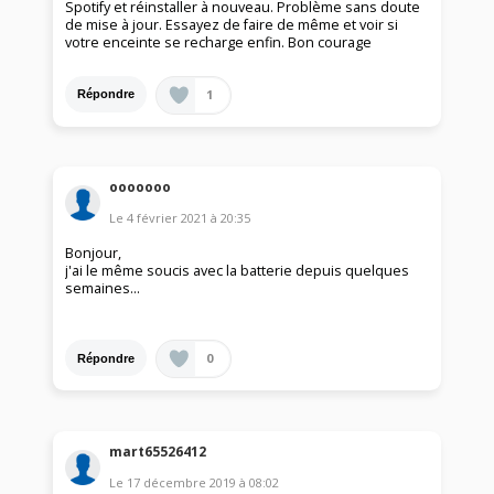
Spotify et réinstaller à nouveau. Problème sans doute
de mise à jour. Essayez de faire de même et voir si
votre enceinte se recharge enfin. Bon courage
1
Répondre
ooooooo
Le
4 février 2021
à
20:35
Bonjour,
j'ai le même soucis avec la batterie depuis quelques
semaines...
0
Répondre
mart65526412
Le
17 décembre 2019
à
08:02