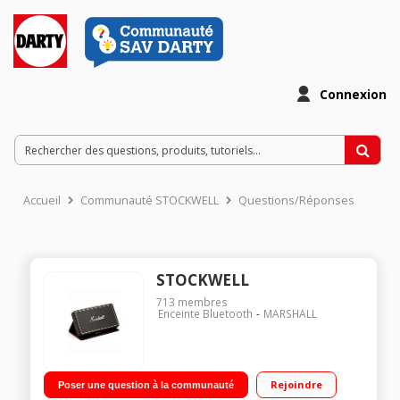
Connexion
Accueil
Communauté STOCKWELL
Questions/Réponses
STOCKWELL
713
membres
Enceinte Bluetooth
MARSHALL
Rejoindre
Poser une question à la communauté