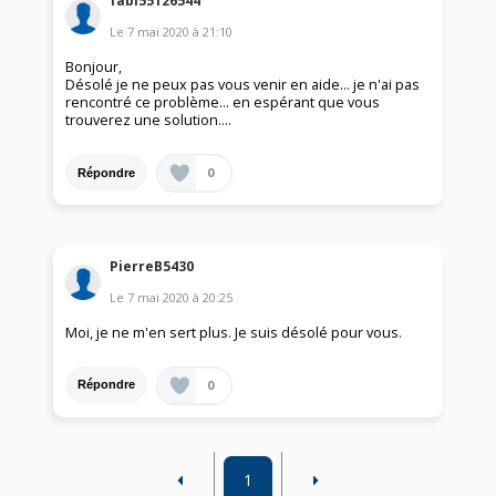
fabi55126544
Le
7 mai 2020
à
21:10
Bonjour,
Désolé je ne peux pas vous venir en aide... je n'ai pas
rencontré ce problème... en espérant que vous
trouverez une solution....
0
Répondre
PierreB5430
Le
7 mai 2020
à
20:25
Moi, je ne m'en sert plus. Je suis désolé pour vous.
0
Répondre
1