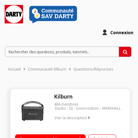
Connexion
Accueil
Communauté Kilburn
Questions/Réponses
Kilburn
484
membres
Studio - DJ - Sonorisation
MARSHALL
Voir la description
Enceinte nomade bluetooth 4.0 - Autonomie jusqu'à 20 heures
Puissance 25 Watts : 2 x 5 Watts + 1 x 15 Watts Entrée auxiliaire