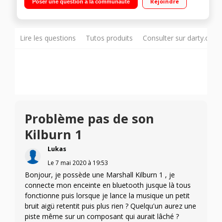
Rejoindre
Poser une question à la communauté
3,5 mm - Cordon jack fourni Design compact et retro - Sangle
de cuir
Lire les questions
Tutos produits
Consulter sur darty.com
Problème pas de son
Kilburn 1
Lukas
Le
7 mai 2020
à
19:53
Bonjour, je possède une Marshall Kilburn 1 , je
connecte mon enceinte en bluetooth jusque là tous
fonctionne puis lorsque je lance la musique un petit
bruit aigü retentit puis plus rien ? Quelqu'un aurez une
piste même sur un composant qui aurait lâché ?