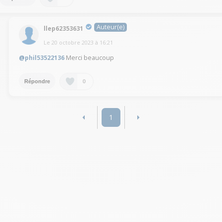
Auteur(e)
llep62353631
Le
20 octobre 2023
à
16:21
@phil53522136
Merci beaucoup
0
Répondre
1