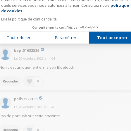
Auteur(e)
llep62353631
quels services vous nous autorisez à lancer. Consultez notre
politique
Axeptio consent
Le
20 octobre 2023
à
16:20
de cookies
.
@jhug55354112
Merci. Je pense que le Mifa A 90 le fait?
Lire la politique de confidentialité
Consentements certifiés par
0
Répondre
Tout refuser
Paramétrer
Tout accepter
bapt51632536
Le
20 octobre 2023
à
14:04
Non c'est uniquement en liaison Bluetooth
0
Répondre
phil53522136
Le
20 octobre 2023
à
13:46
Pas de port usb sur cette enceinte
0
Répondre