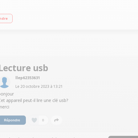
e lecture Design IPX7 pour la résistance à l'eau Bouton de contrôle multidire
ndre
Lecture usb
llep62353631
Le
20 octobre 2023
à
13:21
bonjour
et appareil peut-il lire une clé usb?
merci
0
Répondre