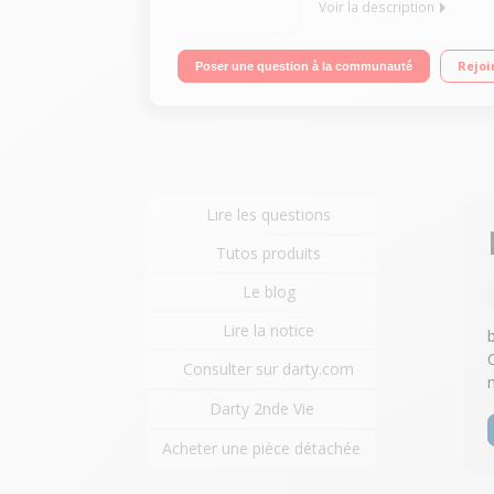
Voir la description
Un son emblématique Portable, plus de 20 heures d
Rejoi
Poser une question à la communauté
Lire les questions
Tutos produits
Le blog
Lire la notice
C
Consulter sur darty.com
Darty 2nde Vie
Acheter une pièce détachée