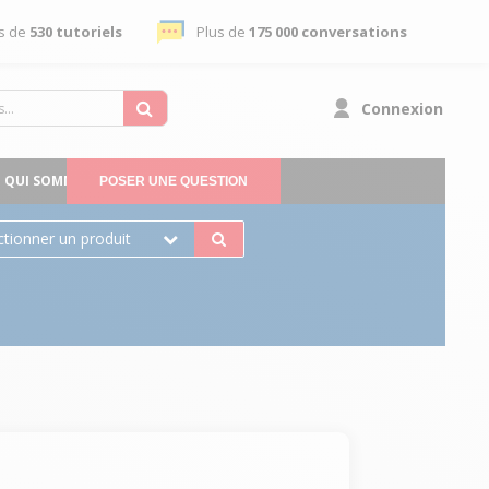
s de
530 tutoriels
Plus de
175 000 conversations
Connexion
QUI SOMMES-NOUS
POSER UNE QUESTION
ctionner un produit