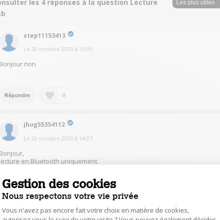
nsulter les 4 réponses à la question Lecture
sb
step11153413
Le
20 octobre 2023
à
15:05
Bonjour non
0
Répondre
jhug55354112
Le
20 octobre 2023
à
14:07
Bonjour,
lecture en Bluetooth uniquement.
Gestion des cookies
0
Répondre
Nous respectons votre vie privée
Vous n'avez pas encore fait votre choix en matière de cookies,
autorisez-vous le suivi de votre visite ? Vous pouvez également décider