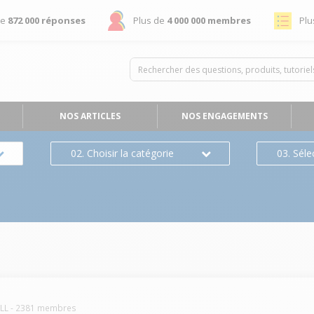
de
872 000 réponses
Plus de
4 000 000 membres
Plu
NOS ARTICLES
NOS ENGAGEMENTS
02. Choisir la catégorie
03. Séle
LL
-
2381
membres