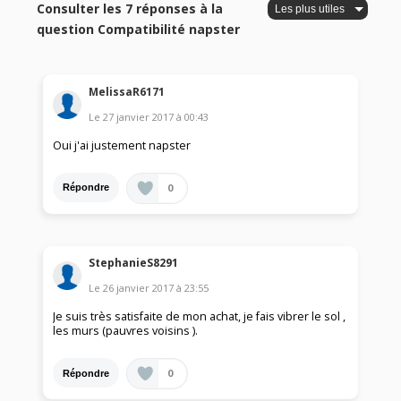
Consulter les 7 réponses à la
question Compatibilité napster
MelissaR6171
Le
27 janvier 2017
à
00:43
Oui j'ai justement napster
0
Répondre
StephanieS8291
Le
26 janvier 2017
à
23:55
Je suis très satisfaite de mon achat, je fais vibrer le sol ,
les murs (pauvres voisins ).
0
Répondre