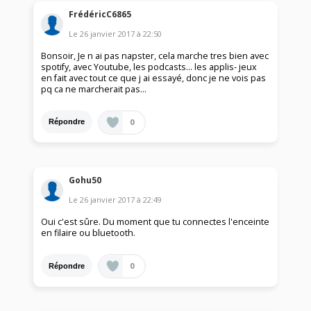
FrédéricC6865
Le
26 janvier 2017
à
22:50
Bonsoir, Je n ai pas napster, cela marche tres bien avec
spotify, avec Youtube, les podcasts... les applis- jeux
en fait avec tout ce que j ai essayé, donc je ne vois pas
pq ca ne marcherait pas...
0
Répondre
Gohu50
Le
26 janvier 2017
à
22:49
Oui c'est sûre. Du moment que tu connectes l'enceinte
en filaire ou bluetooth.
0
Répondre