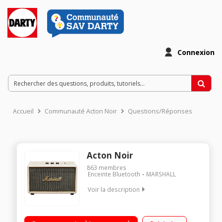
Connexion
Accueil
Communauté Acton Noir
Questions/Réponses
Acton Noir
863
membres
Enceinte Bluetooth
MARSHALL
Voir la description
Enceinte bluetooth 4.0 Puissance 50 Watts : 1 x 30 Watts + 2 x
10 Watts Entrées 3,5 mm Design compact et retro