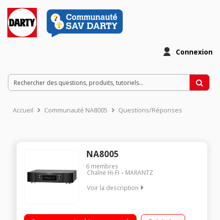
Connexion
Accueil
Communauté NA8005
Questions/Réponses
NA8005
6
membres
Chaîne Hi-Fi
MARANTZ
Voir la description
Lecteur réseau DAC USB Technologies Airplay, DLNA, Wifi et
Ethernet Port USB et Spotify Connect Compatible iPod et