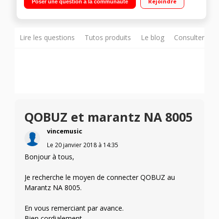
Rejoindre
Poser une question à la communauté
iPhone
Lire les questions
Tutos produits
Le blog
Consulter sur
QOBUZ et marantz NA 8005
vincemusic
Le
20 janvier 2018
à
14:35
Bonjour à tous,
Je recherche le moyen de connecter QOBUZ au
Marantz NA 8005.
En vous remerciant par avance.
Bien cordialement.