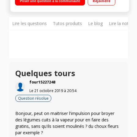
Rejoindre
Poser une question à la communauté
de 600 à 22 0000 tours/minutes Mode auto-nettoyage
Lire les questions
Tutos produits
Le blog
Lire la notice
Quelques tours
four15227248
Le
21 octobre 2019
à
20:54
Question résolue
Bonjour, peut on maitriser l'impulsion pour broyer
des légumes cuits à la vapeur pour en faire des
gratins, sans qu'ils soient moulinés ? du choux fleurs
par exemple ?