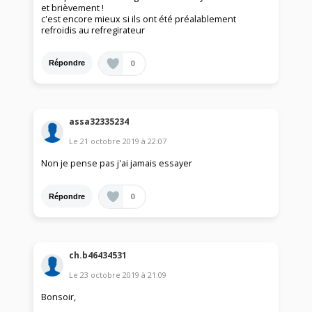
et brièvement !
c'est encore mieux si ils ont été préalablement
refroidis au refregirateur
0
Répondre
assa32335234
Le
21 octobre 2019
à
22:07
Non je pense pas j'ai jamais essayer
0
Répondre
ch.b46434531
Le
23 octobre 2019
à
21:09
Bonsoir,