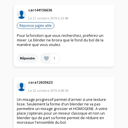
cart44156636
Le
21 octobre 2019
à
23:48
Réponse jugée utile
Pour la fonction que vous recherchez, preferez un
mixer. Le blinder ne broira que le fond du bol de la
manière que vous voulez.
1
Répondre
cora12635623
Le
22 octobre 2019
à
08:54
Un mixage progressif permet d'arriver à une texture
lisse. Seulement la forme d'un blender ne va pas
permettre un mixage grossier et HOMOGENE. A votre
place j'opterais pour un mixeur classique et non un
blender qui de part sa forme permet de réduire en
morceaux l'ensemble du bol.