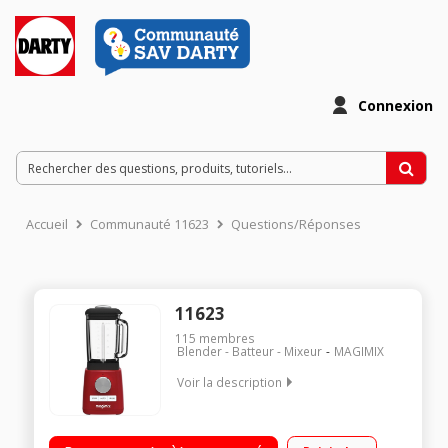
Connexion
Accueil
Communauté 11623
Questions/Réponses
11623
115
membres
Blender - Batteur - Mixeur
MAGIMIX
Voir la description
Capacité 1,8 litres utiles - 5 fonctions pré-programmées +
pulse BlenderMix intégré pour une émulsion parfaite Vitesse