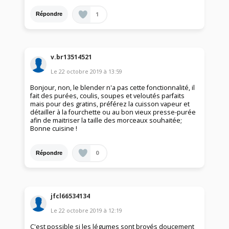
1
Répondre
v.br13514521
Le
22 octobre 2019
à
13:59
Bonjour, non, le blender n'a pas cette fonctionnalité, il
fait des purées, coulis, soupes et veloutés parfaits
mais pour des gratins, préférez la cuisson vapeur et
détailler à la fourchette ou au bon vieux presse-purée
afin de maitriser la taille des morceaux souhaitée;
Bonne cuisine !
0
Répondre
jfcl66534134
Le
22 octobre 2019
à
12:19
C'est possible si les légumes sont broyés doucement