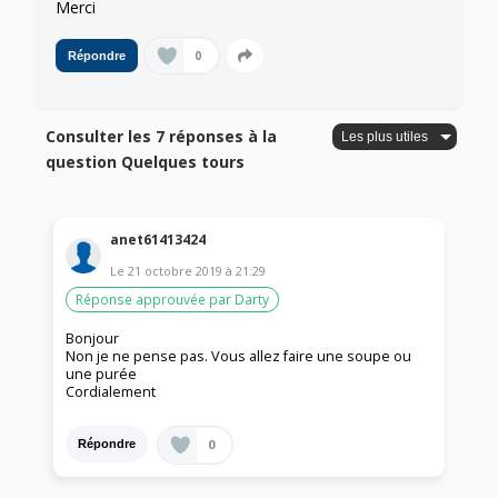
Merci
0
Répondre
Consulter les 7 réponses à la
question Quelques tours
anet61413424
Le
21 octobre 2019
à
21:29
Réponse approuvée par Darty
Bonjour
Non je ne pense pas. Vous allez faire une soupe ou
une purée
Cordialement
0
Répondre