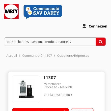
Connexion
Accueil
Communauté 11307
Questions/Réponses
11307
79
membres
Expresso
MAGIMIX
Voir la description
Expresso à capsule (Pression 19 bars) Intelligente,pure et
modulable Aeroccino intégré et modulable Fournie avec 14