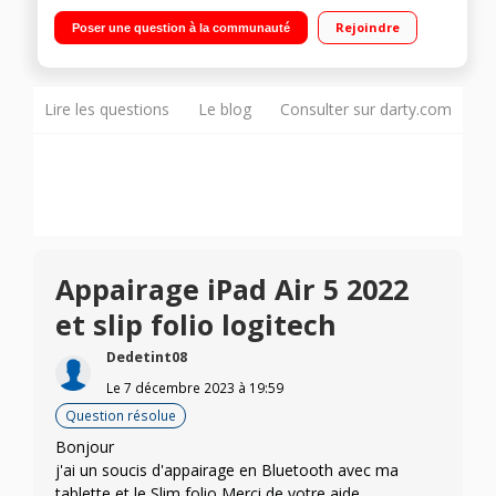
confortable grâce à des touches espacées Protection contre
Rejoindre
Poser une question à la communauté
les chocs, rayures et projections Rangement pour Logitech
Crayon et Apple Pencil (1re génération)
Lire les questions
Le blog
Consulter sur darty.com
Appairage iPad Air 5 2022
et slip folio logitech
Dedetint08
Le
7 décembre 2023
à
19:59
Question résolue
Bonjour
j'ai un soucis d'appairage en Bluetooth avec ma
tablette et le Slim folio Merci de votre aide