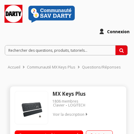
Connexion
Accueil
Communauté MX Keys Plus
Questions/Réponses
MX Keys Plus
1806
membres
Clavier
LOGITECH
Voir la description
Le rétroéclairage intelligent s'adapte à l'environnement Une
frappe parfaite Rétroéclairage intelligent Confort et stabilité