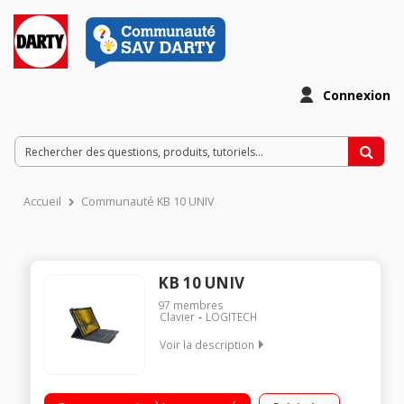
Connexion
Accueil
Communauté KB 10 UNIV
KB 10 UNIV
97
membres
Clavier
LOGITECH
Voir la description
"Etui-clavier Bluetooth folio noir Pour tablette 9"" ou 10"" Mise
et sortie de veille automatique Raccourcis clavier iOS intégrés"