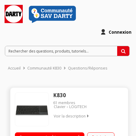
Connexion
Accueil
Communauté K830
Questions/Réponses
K830
61
membres
Clavier
LOGITECH
Voir la description
Clavier sans fil AZERTY Porté sans fil de 10 mètres Pavé tactile
intégré Touches rétro-éclairées