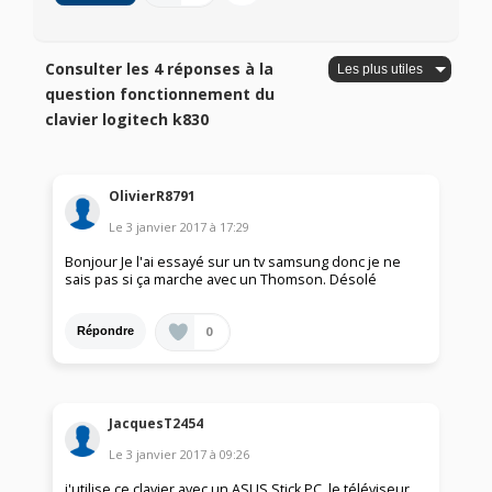
Consulter les 4 réponses à la
question fonctionnement du
clavier logitech k830
OlivierR8791
Le
3 janvier 2017
à
17:29
Bonjour Je l'ai essayé sur un tv samsung donc je ne
sais pas si ça marche avec un Thomson. Désolé
0
Répondre
JacquesT2454
Le
3 janvier 2017
à
09:26
j'utilise ce clavier avec un ASUS Stick PC, le téléviseur