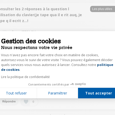
nsulter les 2 réponses à la question l
ilisation du clavier(je tape qua il e rit auq, je
pe q il ecrit z...!
karm65521424
Le
5 janvier 2020
à
16:31
Gestion des cookies
Nous respectons votre vie privée
appuyez simultanément sur les touches MAJ et Alt pour retrouver l'AZERTY.
Vous n'avez pas encore fait votre choix en matière de cookies,
0
autorisez-vous le suivi de votre visite ? Vous pouvez également décider
Répondre
quels services vous nous autorisez à lancer. Consultez notre
politique
Axeptio consent
de cookies
.
karm65521424
Lire la politique de confidentialité
Le
5 janvier 2020
à
16:30
Consentements certifiés par
appuyez simultanément sur les touches MAJ et Alt pour retrouver l'AZERTY
Tout refuser
Paramétrer
Tout accepter
0
Répondre