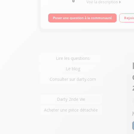
Voir la description
Clavier Bluetooth multidispositif pour mac Tapez 
Rejoi
Poser une question à la communauté
iPadOS Autonomie de deux ans assurée par deux p
Lire les questions
Le blog
Consulter sur darty.com
Darty 2nde Vie
Acheter une pièce détachée