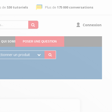
s de
530 tutoriels
Plus de
175 000 conversations
Connexion
QUI SOMMES-NOUS
POSER UNE QUESTION
ctionner un produit