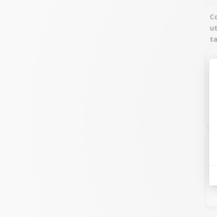
Co
ut
ta