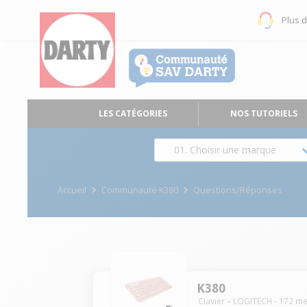
Plus 
LES CATÉGORIES
NOS TUTORIELS
01. Choisir une marque
Accueil
Communauté K380
Questions/Réponses
K380
Clavier
LOGITECH
-
172
me