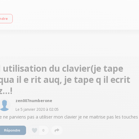
sur n'importe lequel des trois dispositifs sans fl Bluetooth et basculez entre
ndre
iles AAA (préinstallées)
l utilisation du clavier(je tape
qua il e rit auq, je tape q il ecrit
z...!
zen007numberone
Le
5 janvier 2020
à
02:05
je ne parviens pas a utiliser mon clavier je ne maitrise pas les touches
0
Répondre