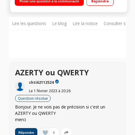
Rejoindre
Poser une question à la communauté
standard
Lire les questions
Le blog
Lire la notice
Consulter sur d
AZERTY ou QWERTY
chti62112524
Le
1 février 2023
à
20:26
Question résolue
Bonjour. Je ne vois pas de précision si c'est un
AZERTY ou QWERTY
merci
0
Répondre