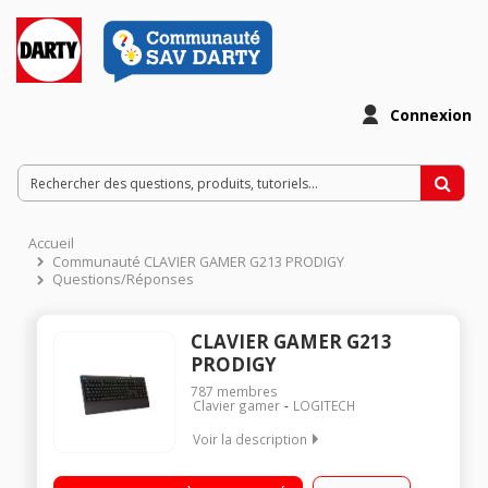
Connexion
Accueil
Communauté CLAVIER GAMER G213 PRODIGY
Questions/Réponses
CLAVIER GAMER G213
PRODIGY
787
membres
Clavier gamer
LOGITECH
Voir la description
Clavier filaire Résistant aux éclaboussures et robuste Clavier
personnalisable et rétroéclairé 4 fois plus rapide qu'un clavier