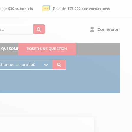
s de
530 tutoriels
Plus de
175 000 conversations
Connexion
QUI SOMMES-NOUS
POSER UNE QUESTION
ctionner un produit