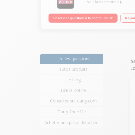
Voir la description
"Mobile sous OS Android 8.1 Oreo Go edition 8 Go
Rejoi
Poser une question à la communauté
Lire les questions
Dé
L
Tutos produits
Le blog
Lire la notice
Consulter sur darty.com
Darty 2nde Vie
Acheter une pièce détachée