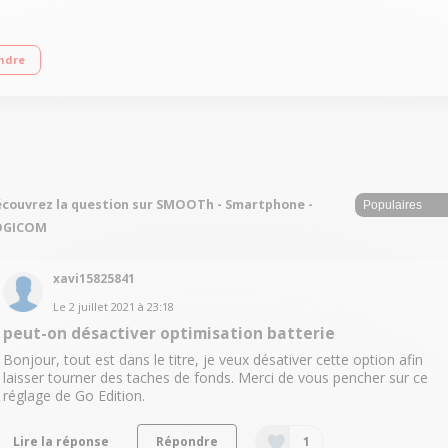
 ROM et 512 Mo RAM Ecran 4"" 480 x 800 - FWVGA Caméra arrière : 5 Mp / Camé
ndre
couvrez la question sur SMOOTh - Smartphone -
OGICOM
xavi15825841
Le
2 juillet 2021
à
23:18
peut-on désactiver optimisation batterie
Bonjour, tout est dans le titre, je veux désativer cette option afin
laisser tourner des taches de fonds. Merci de vous pencher sur ce
réglage de Go Edition.
Lire la réponse
Répondre
1