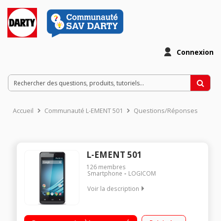
Connexion
Accueil
Communauté L-EMENT 501
Questions/Réponses
L-EMENT 501
126
membres
Smartphone
LOGICOM
Voir la description
Mobile sous Android 4.4 KitKat - 3G+ Ecran tactile 12.7 cm (5") -
854 x 480 pixels Processeur Quad-Core 1,2GHz - 4Go de