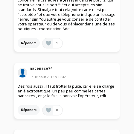
concerné .le cas échéant ,essayer dans le port "2"qui
se trouve sous le port "1"et qui accepte les sim
standards .Si malgré tout cela ,votre carte n'est pas
"acceptée "et que votre téléphone indique un lessage
"erreur sim "ou autre .je vous conseille de contacter
votre opérateur ou de vous déplacer dans une de ses
boutiques . coordination Adel
1
Répondre
nacenace74
Le
16 août 2015
à
12:42
Dès fois aussi , il faut frotter la puce, car elle se charge
en électrostatique, un peu peu comme les cartes
bancaires , et ça le fait , sinon voir l'opérateur, cdlt
0
Répondre