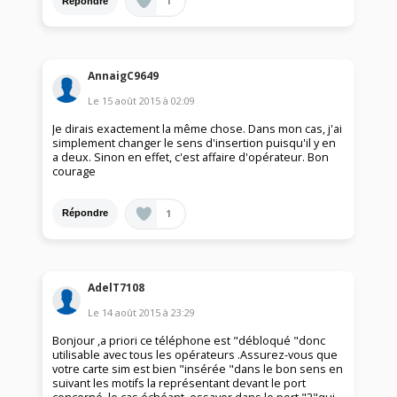
1
Répondre
AnnaigC9649
Le
15 août 2015
à
02:09
Je dirais exactement la même chose. Dans mon cas, j'ai
simplement changer le sens d'insertion puisqu'il y en
a deux. Sinon en effet, c'est affaire d'opérateur. Bon
courage
1
Répondre
AdelT7108
Le
14 août 2015
à
23:29
Bonjour ,a priori ce téléphone est "débloqué "donc
utilisable avec tous les opérateurs .Assurez-vous que
votre carte sim est bien "insérée "dans le bon sens en
suivant les motifs la représentant devant le port