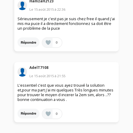
HamzaH2123
Le
15 août 2015
à
22:36
Sérieusement je c'est pas je suis chez free il quand j'ai
mis ma puce il a directement fonctionnez sa doit être
un problème de la puce
0
Répondre
AdelT7108
Le
15 août 2015
à
21:55
L'essentiel c'est que vous ayez trouvé la solution
et,pour ma part j'ai mi quelques Très longues minutes
pour trouver le moyen d incerer la 2em sim, alors ..??
bonne continuation a vous .
0
Répondre