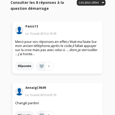
Consulter les 8 réponses à la
question démarrage
Panis13
Le
15 août 2015
à
19:39
Merci pour vos réponses.en effet,c'était ma faute.Sur
mon ancien téléphone,après le code,il fallait appuyer
sur la croix mais pas avec celui ci. ....donc,je verrouiller
....j'ai honte...
1
Répondre
AnnaigC9649
Le
15 août 2015
à
02:10
Changé pardon