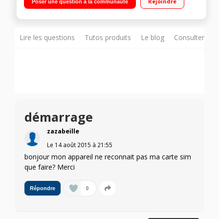
Rejoindre
Poser une question à la communauté
mémoire Appareil photo 5 mégapixels - Vidéo HD
Lire les questions
Tutos produits
Le blog
Consulter sur
démarrage
zazabeille
Le
14 août 2015
à
21:55
bonjour mon appareil ne reconnait pas ma carte sim
que faire? Merci
0
Répondre