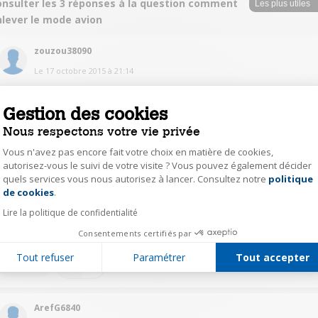
onsulter les 3 réponses à la question comment
nlever le mode avion
zouzou38090
Le
17 octobre 2015
à
21:14
vous allé dans parametre et vous avez parametre general
Gestion des cookies
4
Répondre
Nous respectons votre vie privée
Vous n'avez pas encore fait votre choix en matière de cookies,
autorisez-vous le suivi de votre visite ? Vous pouvez également décider
JeanyvesD6230
quels services vous nous autorisez à lancer. Consultez notre
politique
Axeptio consent
Le
17 octobre 2015
à
21:10
de cookies
.
Bonjour, Vous allez dans "paramètres", puis "Plus" en dessous de
Lire la politique de confidentialité
"Consommation des données" et vous décochez la case "Mode avion".
Cordialement
Consentements certifiés par
Tout refuser
Paramétrer
Tout accepter
3
Répondre
ArefG6840