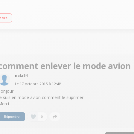
e 12.7 cm (5") - 854 x 480 pixels Processeur Quad-Core 1,2GHz - 4Go de mémoi
ndre
comment enlever le mode avion
nala54
Le
17 octobre 2015
à
12:48
bonjour
je suis en mode avion comment le suprimer
Merci
0
Répondre