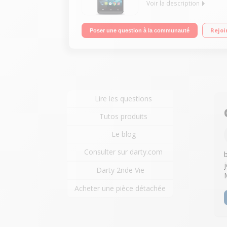
Voir la description
Mobile sous Android 4.4 KitKat - 3G+ Ecran tactil
Rejoi
Poser une question à la communauté
Lire les questions
Tutos produits
Le blog
Consulter sur darty.com
Darty 2nde Vie
Acheter une pièce détachée