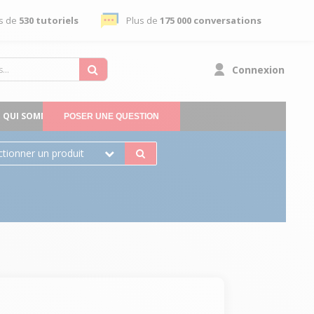
s de
530 tutoriels
Plus de
175 000 conversations
Connexion
QUI SOMMES-NOUS
POSER UNE QUESTION
ctionner un produit