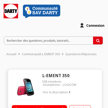
Connexion
Accueil
Communauté L-EMENT 350
Questions/Réponses
L-EMENT 350
508
membres
Smartphone
LOGICOM
Voir la description
Mobile sous Android 4.4 Kit Kat - 3G / Ecran tactile de 3,5 (8,9
cm) - 320 x 480 pixels / Processeur 1 GHz - 4Go de mémoire /