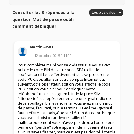
Consulter les 3 réponses à la
question Mot de passe oubli
comment debloquer
MartinS8503
Le
12 octobre 2015
à
14:00
Pour compléter ma réponse ci-dessus: si vous avez
oublié le code PIN de votre puce SIM (celle de
l'opérateur), il faut effectivement soit se procurer le
code PUK, soit aller sur votre compte Internet où,
suivant votre opérateur, soit on vous affiche le code
PUK, soit on vous dit "pour débloquer votre
téléphone" (mais il s'agit en fait de la puce SIM)
"cliquez ici", et l'opérateur envoie un signal radio de
déverrouillage. En revanche, si vous avez mis un mot
de passe, facultatif, sur le terminal lui-même (genre il
faut "refaire" un polygône sur l'écran dans l'ordre que
vous avez choisi pour déverrouiller), là
malheureusement vous n'avez pas droit à l'oubli sous
peine de "perdre" votre appareil définitivement (sauf
si vous savez flasher, mais ce n'est pas donné à tout le