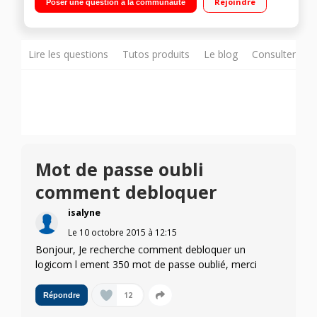
Rejoindre
Poser une question à la communauté
Photo 2 mégapixels - Enregistreur vidéo
Lire les questions
Tutos produits
Le blog
Consulter sur
Mot de passe oubli
comment debloquer
isalyne
Le
10 octobre 2015
à
12:15
Bonjour, Je recherche comment debloquer un
logicom l ement 350 mot de passe oublié, merci
12
Répondre