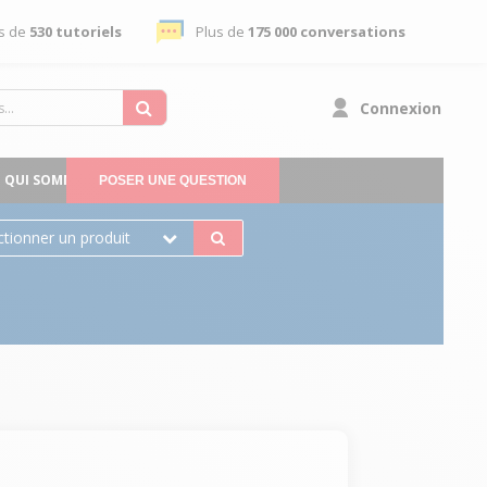
s de
530 tutoriels
Plus de
175 000 conversations
Connexion
QUI SOMMES-NOUS
POSER UNE QUESTION
ctionner un produit