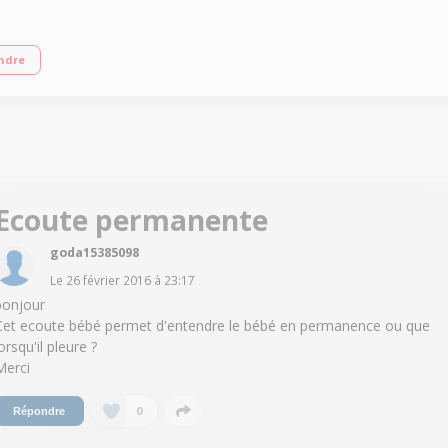
de 14h Batterie rechargeable - Indicateur d'état Microphone, haut parleurs in
ndre
Ecoute permanente
goda15385098
Le
26 février 2016
à
23:17
bonjour
Cet ecoute bébé permet d'entendre le bébé en permanence ou que
orsqu'il pleure ?
Merci
0
Répondre