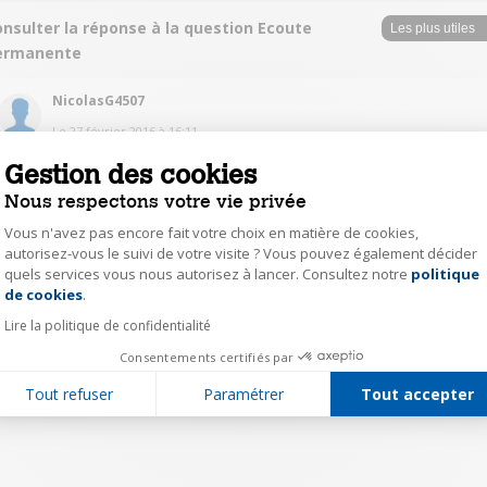
nsulter la réponse à la question Ecoute
ermanente
NicolasG4507
Le
27 février 2016
à
16:11
De manière général il ne déclenche que lorsque le bébé pleure ou fait du
Gestion des cookies
bruit (se tourne, tousse). Un petit bip doux alerte lorsque le bruit détecté
Nous respectons votre vie privée
indique un reveil. En mettant le son au minimum, seul le bip est entendu
Vous n'avez pas encore fait votre choix en matière de cookies,
0
autorisez-vous le suivi de votre visite ? Vous pouvez également décider
Répondre
quels services vous nous autorisez à lancer. Consultez notre
politique
Axeptio consent
de cookies
.
Lire la politique de confidentialité
1
Consentements certifiés par
Tout refuser
Paramétrer
Tout accepter