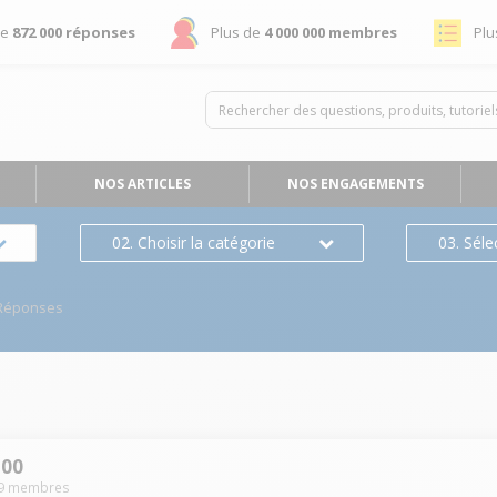
de
872 000 réponses
Plus de
4 000 000 membres
Plu
NOS ARTICLES
NOS ENGAGEMENTS
02. Choisir la catégorie
03. Séle
Réponses
00
9
membres