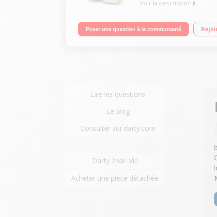
Voir la description
Emétteur/récepteur - Technologie DECT Autonomie 
Rejoi
Poser une question à la communauté
Lire les questions
Le blog
Consulter sur darty.com
Darty 2nde Vie
l
Acheter une pièce détachée