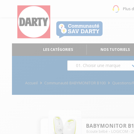
Plus 
LES CATÉGORIES
NOS TUTORIELS
01. Choisir une marque
Accueil
Communauté BABYMONITOR B100
Questions/
BABYMONITOR B1
Ecoute bébé
LOGICOM
-
2