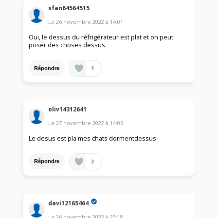
sfan64564515
Le
26 novembre 2022
à
14:01
Oui, le dessus du réfrigérateur est plat et on peut
poser des choses dessus.
1
Répondre
oliv14312641
Le
27 novembre 2022
à
14:06
Le desus est pla mes chats dormentdessus
3
Répondre
davi12165464
Le
26 novembre 2022
à
23:18