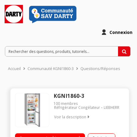
Connexion
Accueil
Communauté KGNI1860-3
Questions/Réponses
KGNI1860-3
100
membres
Réfrigérateur Congélateur
LIEBHERR
Voir la description
Volume 310L - Dimensions 186.1x60.0x65.5 cm - Classe E -
40dB Réfrigérateur à Froid brassé 209L Congélateur à Froid