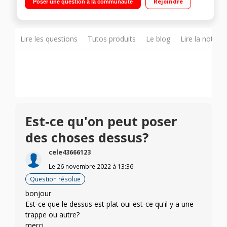
Rejoindre
Poser une question à la communauté
ventilé NoFrost 101 L Eclairage LED - Contrôle électronique
avec commandes tactiles
Lire les questions
Tutos produits
Le blog
Lire la notice
Est-ce qu'on peut poser
des choses dessus?
cele43666123
Le
26 novembre 2022
à
13:36
Question résolue
bonjour
Est-ce que le dessus est plat oui est-ce qu'il y a une
trappe ou autre?
merci