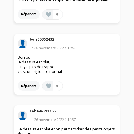
NON il n'y a pas de trappe ou de système équivalent
0
Répondre
bori55352432
Le
26 novembre 2022
à
14:52
Bonjour
le dessus est plat,
il n'y a pas de trappe
c'est un frigidaire normal
0
Répondre
seba46311455
Le
26 novembre 2022
à
14:37
Le dessus est plat et on peut stocker des petits objets
dessus