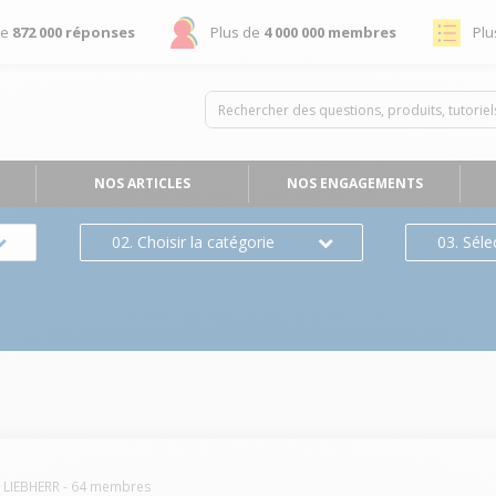
de
872 000 réponses
Plus de
4 000 000 membres
Plu
NOS ARTICLES
NOS ENGAGEMENTS
02. Choisir la catégorie
03. Séle
LIEBHERR
-
64
membres