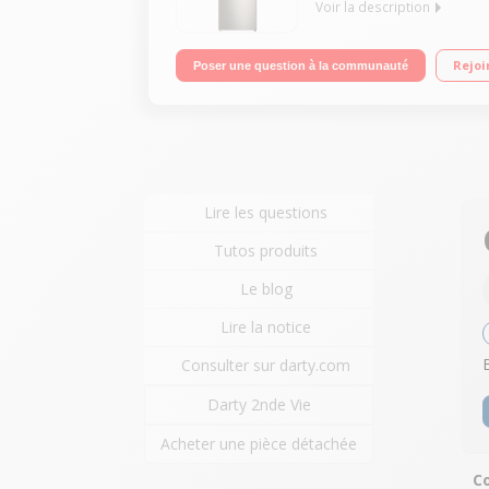
Voir la description
Volume 304 L - Dimensions HxLxP : 186.1x60x65.5 c
Rejoi
Poser une question à la communauté
Lire les questions
Tutos produits
Le blog
Lire la notice
Consulter sur darty.com
Darty 2nde Vie
Acheter une pièce détachée
Co