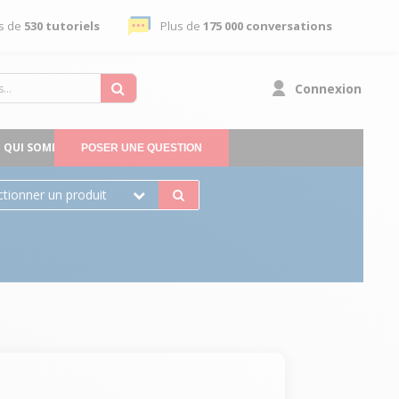
s de
530 tutoriels
Plus de
175 000 conversations
Connexion
QUI SOMMES-NOUS
POSER UNE QUESTION
ctionner un produit