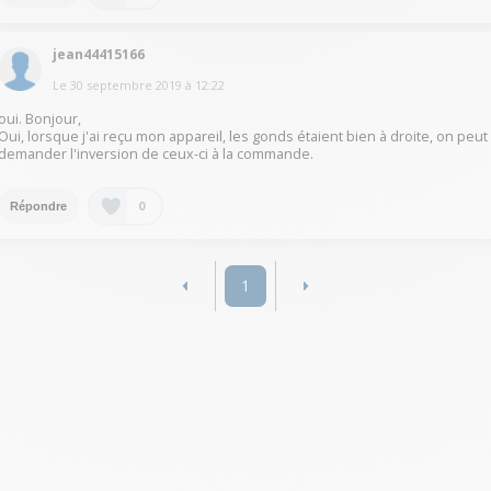
jean44415166
Le
30 septembre 2019
à
12:22
oui. Bonjour,
Oui, lorsque j'ai reçu mon appareil, les gonds étaient bien à droite, on peut
demander l'inversion de ceux-ci à la commande.
0
Répondre
1