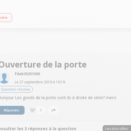
m - A+++ Réfrigérateur à froid brassé 209 L Congélateur à froid ventilé 95 L C
ndre
Ouverture de la porte
fdeb35251565
Le
27 septembre 2019
à
19:19
Question résolue
Bonjour Les gonds de la porte sont-ils à droite de série? merci
0
Répondre
nsulter les 3 réponses à la question