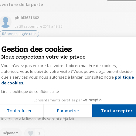
uverture de la porte
phil63631662
Le
28 septembre 2019
à
19:26
Réponse jugée utile
Bonjour,
Gestion des cookies
Oui, lorsque j'ai reçu mon appareil, les gonds étaient bien à droite, on peut
demander l'inversion de ceux-ci à la commande.
Nous respectons votre vie privée
Cordialement
Vous n'avez pas encore fait votre choix en matière de cookies,
autorisez-vous le suivi de votre visite ? Vous pouvez également décider
1
Répondre
quels services vous nous autorisez à lancer. Consultez notre
politique
Axeptio consent
de cookies
.
nico26323253
Lire la politique de confidentialité
Le
27 septembre 2019
à
23:04
Consentements certifiés par
Bonjour
Tout refuser
Paramétrer
Tout accepter
Oui de base ils sont à droite mais si à la commande vous demandee
l'inversion à la livraison ils seront déjà fait.
2
Répondre