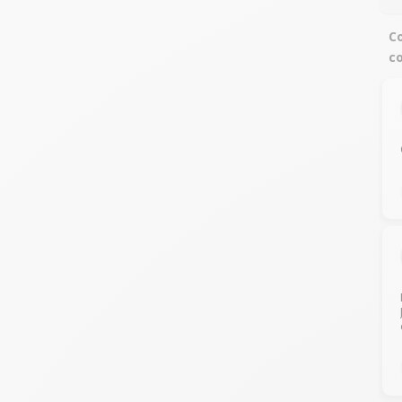
Co
co