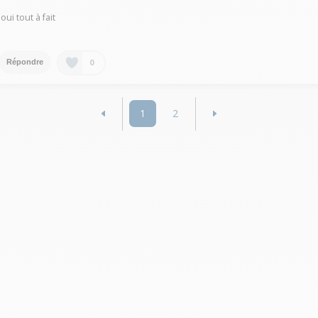
.oui tout à fait
0
Répondre
1
2