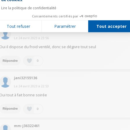
Lire la politique de confidentialité
0
Répondre
Consentements certifiés par
Tout refuser
Paramétrer
Tout accepter
jyhe24443665
Le
24 avril 2023
à
23:56
Oui il dispose du froid ventilé, donc se dégivre tout seul
0
Répondre
jani32155136
Le
24 avril 2023
à
22:53
Oui tout à fait bonne soirée
0
Répondre
mm-j36322461