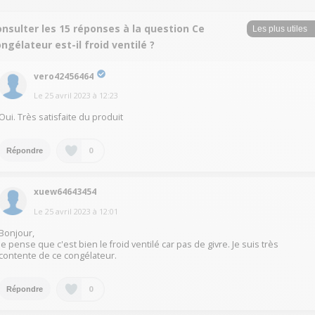
nsulter les 15 réponses à la question Ce
ngélateur est-il froid ventilé ?
vero42456464
Le
25 avril 2023
à
12:23
Oui. Très satisfaite du produit
0
Répondre
xuew64643454
Le
25 avril 2023
à
12:01
Bonjour,
Je pense que c'est bien le froid ventilé car pas de givre. Je suis très
contente de ce congélateur.
0
Répondre