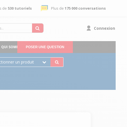
s de
530 tutoriels
Plus de
175 000 conversations
Connexion
QUI SOMMES-NOUS
POSER UNE QUESTION
ctionner un produit