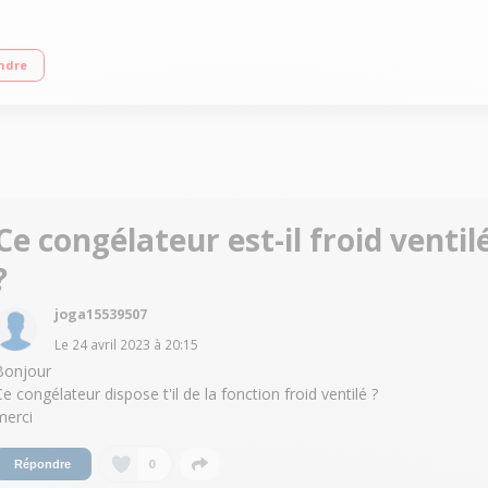
uissance de congélation 13.2kg/24h Poignée à dépression
ndre
Ce congélateur est-il froid ventil
?
joga15539507
Le
24 avril 2023
à
20:15
Bonjour
Ce congélateur dispose t'il de la fonction froid ventilé ?
merci
0
Répondre