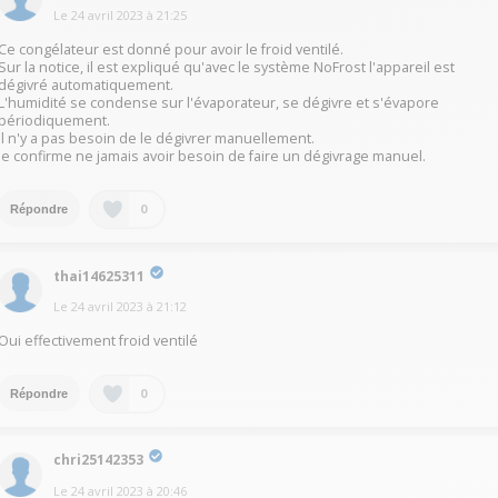
Le
24 avril 2023
à
21:25
Ce congélateur est donné pour avoir le froid ventilé.
Sur la notice, il est expliqué qu'avec le système NoFrost l'appareil est
dégivré automatiquement.
L'humidité se condense sur l'évaporateur, se dégivre et s'évapore
périodiquement.
il n'y a pas besoin de le dégivrer manuellement.
Je confirme ne jamais avoir besoin de faire un dégivrage manuel.
0
Répondre
thai14625311
Le
24 avril 2023
à
21:12
Oui effectivement froid ventilé
0
Répondre
chri25142353
Le
24 avril 2023
à
20:46