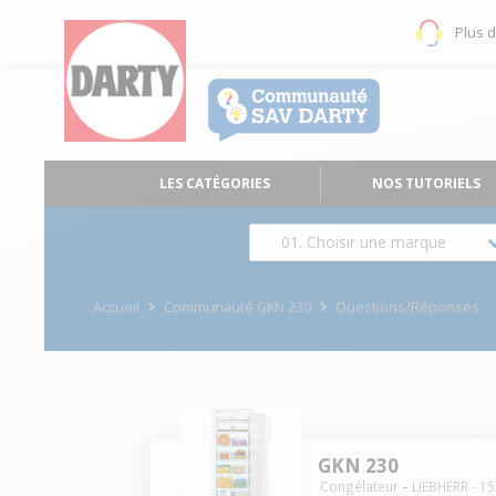
Plus 
LES CATÉGORIES
NOS TUTORIELS
01. Choisir une marque
Accueil
Communauté GKN 230
Questions/Réponses
GKN 230
Congélateur
LIEBHERR
-
15