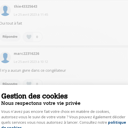
thie43325643
Le
25 avril 2023
à
11:45
Oui tout à fait
0
Répondre
marc22316226
Le
25 avril 2023
à
10:12
il n'y a aucun givre dans ce congélateur
0
Répondre
Gestion des cookies
mari46536155
Nous respectons votre vie privée
Le
25 avril 2023
à
01:33
Vous n'avez pas encore fait votre choix en matière de cookies,
autorisez-vous le suivi de votre visite ? Vous pouvez également décider
Oui et c'est spécifié dans la descrip-tion du site Darty. IL fonctionne très
quels services vous nous autorisez à lancer. Consultez notre
politique
Axeptio consent
bien et j'en suis très contente.
de cookies
.