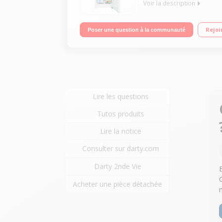
Voir la description
Volume 195L - Classe F - 41dB Autonomie 14h - P
Rejoi
Poser une question à la communauté
Lire les questions
Tutos produits
Lire la notice
Consulter sur darty.com
Darty 2nde Vie
Acheter une pièce détachée