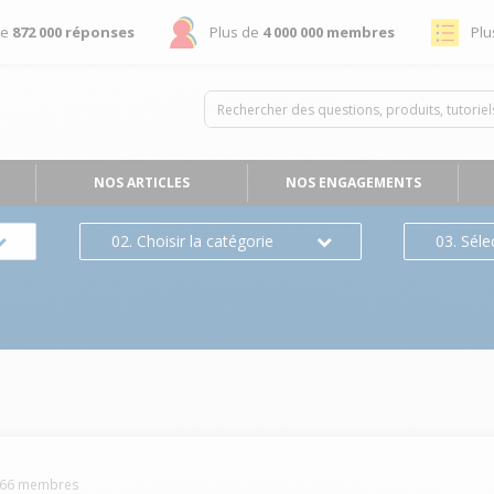
de
872 000 réponses
Plus de
4 000 000 membres
Plu
NOS ARTICLES
NOS ENGAGEMENTS
02. Choisir la catégorie
03. Séle
66
membres