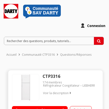
Connexion
Accueil
Communauté CTP3316
Questions/Réponses
CTP3316
174
membres
Réfrigérateur Congélateur
LIEBHERR
Voir la description
Volume 307 L - Dimensions HxLxP : 176.1x60x63 cm - A++
Réfrigérateur à froid brassé 232 L Congélateur à froid