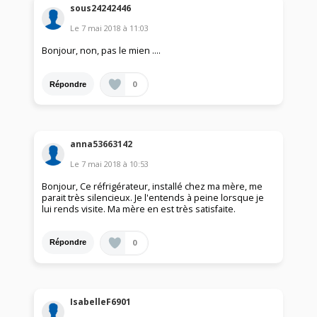
sous24242446
Le
7 mai 2018
à
11:03
Bonjour, non, pas le mien ....
0
Répondre
anna53663142
Le
7 mai 2018
à
10:53
Bonjour, Ce réfrigérateur, installé chez ma mère, me
parait très silencieux. Je l'entends à peine lorsque je
lui rends visite. Ma mère en est très satisfaite.
0
Répondre
IsabelleF6901