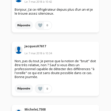
Le
7 mai 2018
à
10:42
Bonjour, j’ai ce réfrigérateur depuis plus d’un an et je
le trouve assez silencieux.
0
Répondre
JacquesH7617
Le
7 mai 2018
à
10:34
Non, pas du tout. Je pense que la notion de "bruit" doit
être très relative, non ? Sauf si vous êtes un
professionnel capable de détecter des différences "à
l'oreille" ce qui est sans doute possible dans ce cas.
Bonne journée.
0
Répondre
MicheleL7508