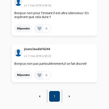
Le
7 mai 2018
à
08:56
Bonjour non pour l'instant il est ultra silencieux ! En
espérant que cela dure !!
0
Répondre
JeanclaudeF6244
Le
7 mai 2018
à
08:23
Bonjour,non pas particulièrement,il se fait discret!
0
Répondre
1