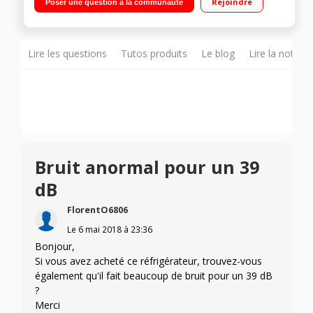
Rejoindre
Poser une question à la communauté
statique 75 L Technologie SmartFrost
Lire les questions
Tutos produits
Le blog
Lire la notice
Bruit anormal pour un 39
dB
FlorentO6806
Le
6 mai 2018
à
23:36
Bonjour,
Si vous avez acheté ce réfrigérateur, trouvez-vous
également qu'il fait beaucoup de bruit pour un 39 dB
?
Merci