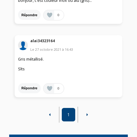
bonjour, c'est couleur inox ou alu (gris)...
0
Répondre
alai34323164
Le
27 octobre 2021
à
16:43
Gris métallisé.
Slts
0
Répondre
1