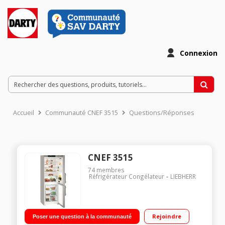
Connexion
Accueil
Communauté CNEF 3515
Questions/Réponses
CNEF 3515
74
membres
Réfrigérateur Congélateur
LIEBHERR
Rejoindre
Poser une question à la communauté