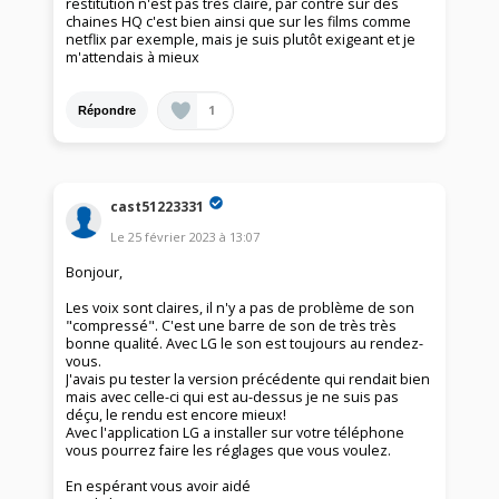
restitution n'est pas très claire, par contre sur des
chaines HQ c'est bien ainsi que sur les films comme
netflix par exemple, mais je suis plutôt exigeant et je
m'attendais à mieux
1
Répondre
cast51223331
Le
25 février 2023
à
13:07
Bonjour,
Les voix sont claires, il n'y a pas de problème de son
"compressé". C'est une barre de son de très très
bonne qualité. Avec LG le son est toujours au rendez-
vous.
J'avais pu tester la version précédente qui rendait bien
mais avec celle-ci qui est au-dessus je ne suis pas
déçu, le rendu est encore mieux!
Avec l'application LG a installer sur votre téléphone
vous pourrez faire les réglages que vous voulez.
En espérant vous avoir aidé