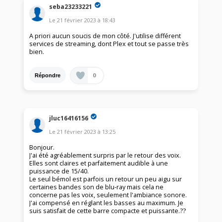
seba23233221
Le
21 février 2023
à
18:43
A priori aucun soucis de mon côté. J'utilise différent
services de streaming, dont Plex et tout se passe très
bien.
0
Répondre
jluc16416156
Le
21 février 2023
à
13:25
Bonjour.
J'ai été agréablement surpris par le retour des voix.
Elles sont claires et parfaitement audible à une
puissance de 15/40.
Le seul bémol est parfois un retour un peu aigu sur
certaines bandes son de blu-ray mais cela ne
concerne pas les voix, seulement l'ambiance sonore.
J'ai compensé en réglant les basses au maximum. Je
suis satisfait de cette barre compacte et puissante.??