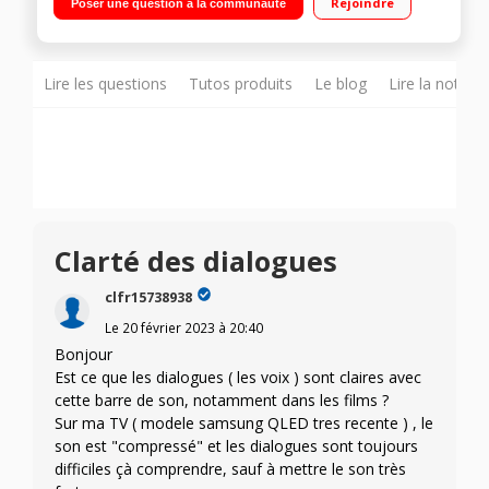
Rejoindre
Poser une question à la communauté
Dolby Atmos / DTS:X Audio haute-résolution - Technologie
Audio par Meridian Assistant Google & Chromecast intégrés
Lire les questions
Tutos produits
Le blog
Lire la notice
Clarté des dialogues
clfr15738938
Le
20 février 2023
à
20:40
Bonjour
Est ce que les dialogues ( les voix ) sont claires avec
cette barre de son, notamment dans les films ?
Sur ma TV ( modele samsung QLED tres recente ) , le
son est "compressé" et les dialogues sont toujours
difficiles çà comprendre, sauf à mettre le son très