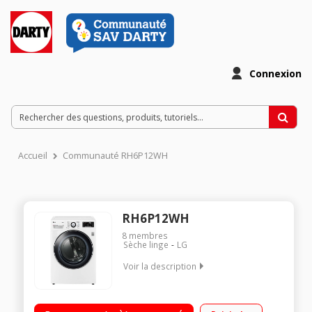
Connexion
Accueil
Communauté RH6P12WH
RH6P12WH
8
membres
Sèche linge
LG
Voir la description
Capacité 16 kg - Pompe à chaleur Eco Hybrid A+++ Séchage
par sonde (arrêt automatique) Fin différée 19 heures / Temps