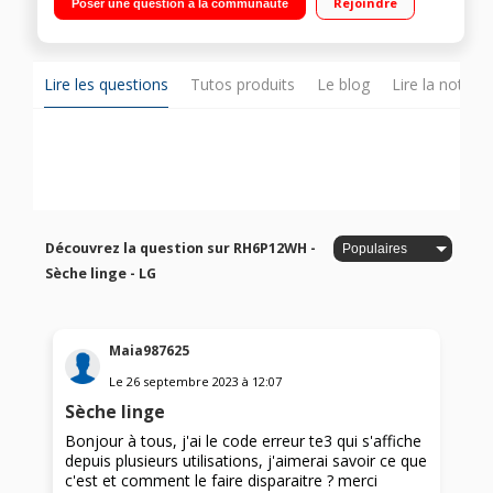
Rejoindre
Poser une question à la communauté
restant Connectivité WiFi - Smart Diagnosis - Programme Anti-
allergie
Lire les questions
Tutos produits
Le blog
Lire la notice
Découvrez la question sur RH6P12WH -
Sèche linge - LG
Maia987625
Le
26 septembre 2023
à
12:07
Sèche linge
Bonjour à tous, j'ai le code erreur te3 qui s'affiche
depuis plusieurs utilisations, j'aimerai savoir ce que
c'est et comment le faire disparaitre ? merci