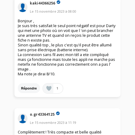
kaki44366256
Le
15 novembre 2023
à
08:00
Bonjour ,
Je suis très satisfait le seul point négatif est pour Darty
qui met une photo où on voit que l 'on peut brancher
une antenne TV et quand on reçois le produit cette
fiche n existe pas.
Sinon qualité top , le plus c'est qu'il peut être allumé
sans prise électrique (batterie interne).
La connexion sans fil avec mon tél a ete compliqué
mais ça fonctionne mais toute les appli ne marche pas
netefix ne fonctionne pas correctement onn a pas l'
image .
Ma note je dirai 8/10.
1
Répondre
o.gr43364125
Le
15 novembre 2023
à
11:19
Complètement ! Très compacte et belle qualité