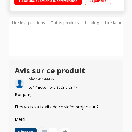
Rejoindre
Poser une question à la communauté
- Port USB - Haut-parleurs intégrés (2x1W) 1 HDMI - 1 VGA
Lire les questions
Tutos produits
Le blog
Lire la notice
Avis sur ce produit
ohon41144432
Le
14 novembre 2023
à
23:47
Bonjour,
Êtes vous satisfaits de ce vidéo projecteur ?
Merci