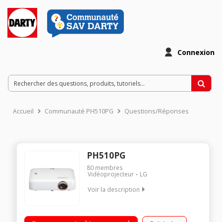
Connexion
Accueil
Communauté PH510PG
Questions/Réponses
PH510PG
80
membres
Vidéoprojecteur
LG
Voir la description
Vidéoprojecteur LED DLP - 1280 x 720 pixels Format portable
avec batterie intégrée (autonomie 2.5h) Technologie Bluetooth