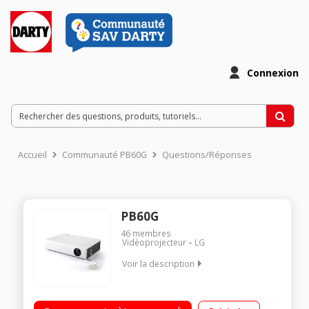
Connexion
Accueil
Communauté PB60G
Questions/Réponses
PB60G
46
membres
Vidéoprojecteur
LG
Voir la description
Pico-projecteur DLP LED - Résolution 1280 x 800 Pixels (WXGA)
/ Durée de vie de la lampe: 30000 heures - 1 prise HDMI /