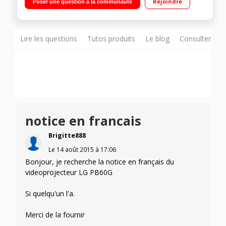
Rejoindre
Poser une question à la communauté
Contraste 10000:1 - 500 Lumens Ansi / Lecture directe des
fichiers Microsoft Office et divx via port USB
Lire les questions
Tutos produits
Le blog
Consulter sur
notice en francais
Brigitte888
Le
14 août 2015
à
17:06
Bonjour, je recherche la notice en français du
videoprojecteur LG PB60G
Si quelqu'un l'a.
Merci de la fournir