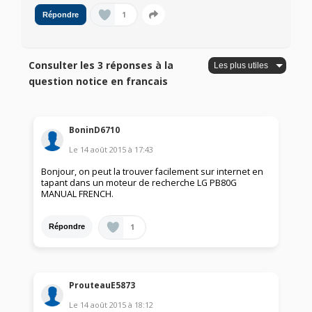
1
Répondre
Consulter les 3 réponses à la
question notice en francais
BoninD6710
Le
14 août 2015
à
17:43
Bonjour, on peut la trouver facilement sur internet en
tapant dans un moteur de recherche LG PB80G
MANUAL FRENCH.
1
Répondre
ProuteauE5873
Le
14 août 2015
à
18:12