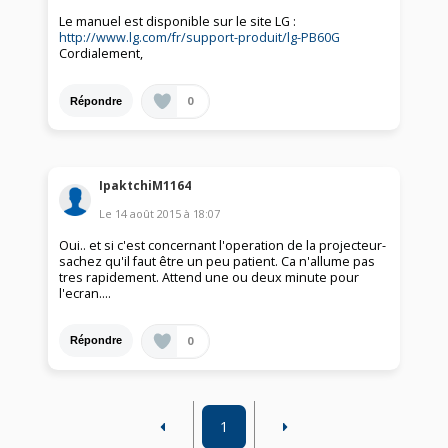
Le manuel est disponible sur le site LG :
http://www.lg.com/fr/support-produit/lg-PB60G
Cordialement,
0
Répondre
IpaktchiM1164
Le
14 août 2015
à
18:07
Oui.. et si c'est concernant l'operation de la projecteur-
sachez qu'il faut être un peu patient. Ca n'allume pas
tres rapidement. Attend une ou deux minute pour
l'ecran....
0
Répondre
1