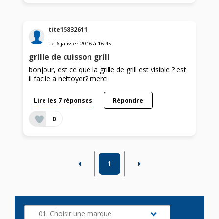
tite15832611
Le
6 janvier 2016
à
16:45
grille de cuisson grill
bonjour, est ce que la grille de grill est visible ? est
il facile a nettoyer? merci
Lire les 7 réponses
Répondre
0
1
01. Choisir une marque