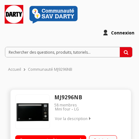
Connexion
Accueil
Communauté MJ9296NB
MJ9296NB
58
membres
Mini four
LG
Voir la description
Diametre plateau 34 cm - Capacite 32 l. / Puissance four 2450
watts / Cavite en inox / Cuisson croustillante et vapeur