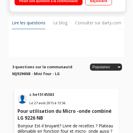
Rejoindre
Poser une question à la communauté
Lire les questions
Le blog
Consulter sur darty.com
3 questions sur la communauté
MJ9296NB - Mini four - LG
c.he15145583
Le
27 août 2015
à
13:56
Pour utilisation du Micro -onde combiné
LG 9226 NB
Bonjour Est-il bruyant? Livre de recettes ? Plateau
débryable en fonction four et micro- onde aussi ?