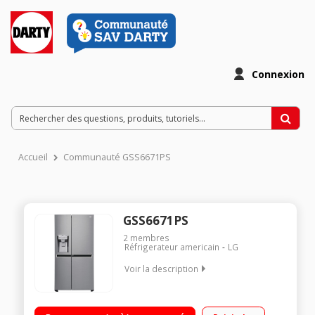
Connexion
Accueil
Communauté GSS6671PS
GSS6671PS
2
membres
Réfrigerateur americain
LG
Voir la description
Volume 601 L - Dimensions HxLxP : 179x91.2x73.8 cm - A+
Réfrigérateur à froid ventilé 405 L Congélateur à froid ventilé