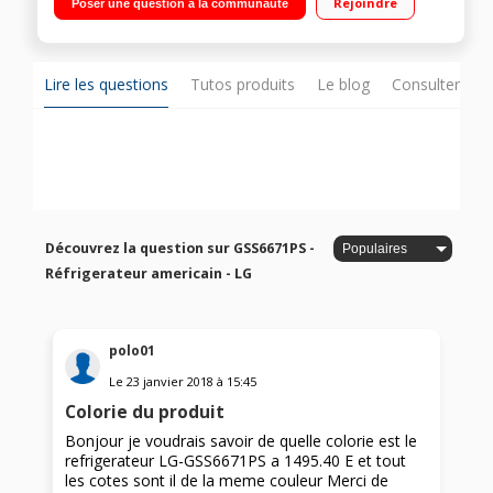
Rejoindre
Poser une question à la communauté
196 L Door in door - Distributeur d'eau, glaçons et glace pilée
Lire les questions
Tutos produits
Le blog
Consulter sur
Découvrez la question sur GSS6671PS -
Réfrigerateur americain - LG
polo01
Le
23 janvier 2018
à
15:45
Colorie du produit
Bonjour je voudrais savoir de quelle colorie est le
refrigerateur LG-GSS6671PS a 1495.40 E et tout
les cotes sont il de la meme couleur Merci de