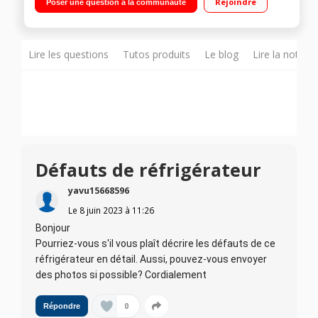
Rejoindre
Poser une question à la communauté
ventilé 273 L Door cooling - Connecté Wifi
Lire les questions
Tutos produits
Le blog
Lire la notice
Défauts de réfrigérateur
yavu15668596
Le
8 juin 2023
à
11:26
Bonjour
Pourriez-vous s'il vous plaît décrire les défauts de ce
réfrigérateur en détail. Aussi, pouvez-vous envoyer
des photos si possible? Cordialement
0
Répondre