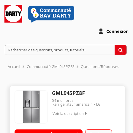
Connexion
Accueil
Communauté GML945PZ8F
Questions/Réponses
GML945PZ8F
54
membres
Réfrigerateur americain
LG
Voir la description
Volume 641 L - Dimensions 179.3x91.2x74.4 cm - Classe F -
40dB Réfrigérateur à froid ventilé 368 L Congélateur à froid