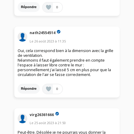
0
Répondre
nath24554514
Le
26 août 2023
à
11:35
Oui, cela correspond bien à la dimension avec la grille
de ventilation.
Néanmoins il faut également prendre en compte
l'espace à laisser libre contre le mur :
personnellement j'ai laissé 5 cm en plus pour que la
circulation de l'air se fasse correctement.
0
Répondre
virg26361666
Le
25 août 2023
à
21:50
Peut-être. Désolée je ne pourrais vous donner la