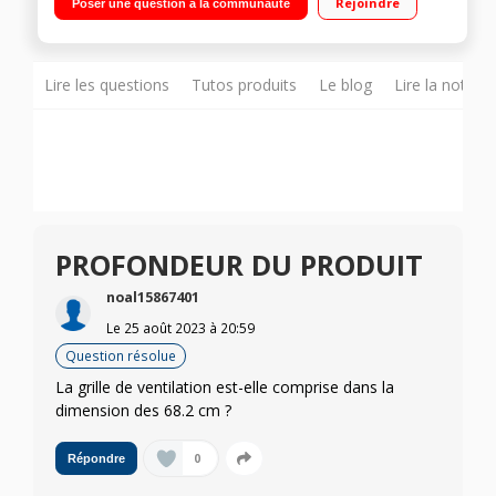
Rejoindre
Poser une question à la communauté
ventilé 107L Conservation : Door Cooling - Multi Air Flow
Lire les questions
Tutos produits
Le blog
Lire la notice
PROFONDEUR DU PRODUIT
noal15867401
Le
25 août 2023
à
20:59
Question résolue
La grille de ventilation est-elle comprise dans la
dimension des 68.2 cm ?
0
Répondre