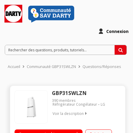
Connexion
Accueil
Communauté GBP31SWLZN
Questions/Réponses
GBP31SWLZN
390
membres
Réfrigérateur Congélateur
LG
Voir la description
Volume 341L - Dimensions 186.0x59.5x68.2 cm - Classe E -
36dB Réfrigérateur à Froid ventilé 234L Congélateur à Froid