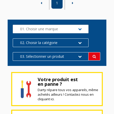
1
01. Choisir une marque
02. Choisir la catégorie
03. Sélectionner un produit
Votre produit est
en panne ?
Darty répare tous vos appareils, même
achetés ailleurs ! Contactez nous en
cliquant ici.