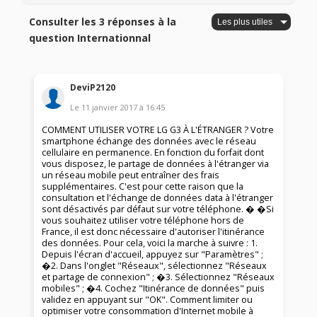
Consulter les 3 réponses à la
question Internationnal
DeviP2120
Le
11 janvier 2017
à
16:45
COMMENT UTILISER VOTRE LG G3 À L'ÉTRANGER ? Votre
smartphone échange des données avec le réseau
cellulaire en permanence. En fonction du forfait dont
vous disposez, le partage de données à l'étranger via
un réseau mobile peut entraîner des frais
supplémentaires. C'est pour cette raison que la
consultation et l'échange de données data à l'étranger
sont désactivés par défaut sur votre téléphone. � �Si
vous souhaitez utiliser votre téléphone hors de
France, il est donc nécessaire d'autoriser l'itinérance
des données. Pour cela, voici la marche à suivre : 1.
Depuis l'écran d'accueil, appuyez sur "Paramètres" ;
�2. Dans l'onglet "Réseaux", sélectionnez "Réseaux
et partage de connexion" ; �3. Sélectionnez "Réseaux
mobiles" ; �4. Cochez "Itinérance de données" puis
validez en appuyant sur "OK". Comment limiter ou
optimiser votre consommation d'Internet mobile à