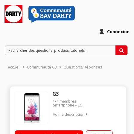
Connexion
Accueil
Communauté G3
Questions/Réponses
G3
474
membres
Smartphone
LG
Voir la description
"Mobile sous Android 4.4.2 KitKat Compatible 4G Ecran tactile
12.7 cm (5"") - HD 1280 X 720 pixels Processeur Quad-Core