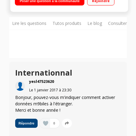
Rejoindre
Poser une question à la communauté
1,2GHz - 8Go de mémoire - 1Go RAM Appareil photo 8
mégapixels - Vidéo Full HD"
Lire les questions
Tutos produits
Le blog
Consulter sur
Internationnal
yesl47523620
Le
1 janvier 2017
à
23:30
Bonjour, pouvez-vous m'indiquer comment activer
données m9biles à l'étranger.
Merci et bonne année !
0
Répondre