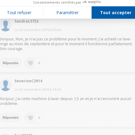
Consentements certifiés par
0
Répondre
Tout refuser
Paramétrer
Tout accepter
SandraL5752
Le
23 novembre 2016
à
05:04
Bonjour, Non, je n'ai pas ce problème pour le moment. J'ai acheté ce lave-
linge au mois de septembre et pour le moment il fonctionne parfaitement.
Bon courage.
0
Répondre
SeverineC2914
Le
22 novembre 2016
à
14:34
Bonjour, j'ai cette machine à laver depuis 1,5 an et je n'ai rencontré aucun
problème.
0
Répondre