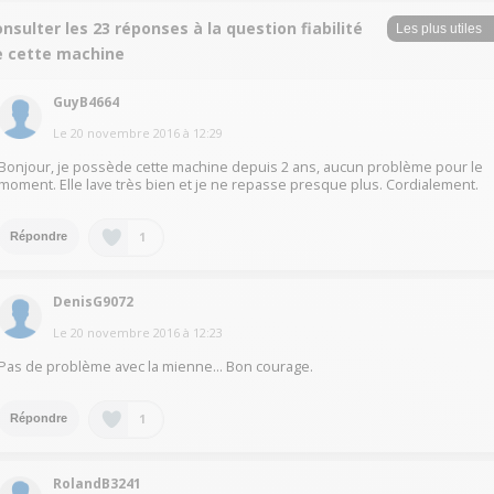
nsulter les 23 réponses à la question fiabilité
e cette machine
GuyB4664
Le
20 novembre 2016
à
12:29
Bonjour, je possède cette machine depuis 2 ans, aucun problème pour le
moment. Elle lave très bien et je ne repasse presque plus. Cordialement.
1
Répondre
DenisG9072
Le
20 novembre 2016
à
12:23
Pas de problème avec la mienne... Bon courage.
1
Répondre
RolandB3241