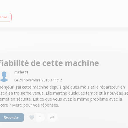
ge variable jusqu'à 1400 tours/min Fin différé de 3 à 19 h (affichage du tem
ndre
fiabilité de cette machine
mchat1
Le
20 novembre 2016
à
11:12
Bonjour, j'ai cette machine depuis quelques mois et le réparateur en
est à sa troisième venue. Elle marche quelques temps et à nouveau s
remet en sécurité. Est ce que vous avez le même problème avec la
votre ? Merci pour vos réponses.
1
Répondre