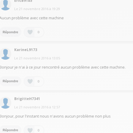
EricB9185
Le
21 novembre 2016
à
19:29
Aucun problème avec cette machine
0
Répondre
KarineL9173
Le
21 novembre 2016
à
13:05
Bonjour je n'ai à ce jour rencontré aucun problème avec cette machine.
0
Répondre
BrigitteH7341
Le
21 novembre 2016
à
12:57
Bonjour, pour l'instant nous n'avons aucun problème non plus
0
Répondre