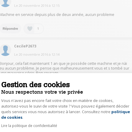
Le
20 novembre 2016
à
12:15
Machine en service depuis plus de deux année, aucun probleme
1
Répondre
CecileP2673
Le
20 novembre 2016
à
12:14
Bonjour, cela fait maintenant 1 an que je possède cette machine et je nài
eu aucun problème. Je pense que malheureusement vous et s tombé sur
une mauvaise série. Bon courage
Gestion des cookies
1
Répondre
Nous respectons votre vie privée
Vous n'avez pas encore fait votre choix en matière de cookies,
BonnetB7094
autorisez-vous le suivi de votre visite ? Vous pouvez également décider
quels services vous nous autorisez à lancer. Consultez notre
politique
Axeptio consent
Le
12 décembre 2016
à
00:33
de cookies
.
Bonjour, Non aucun problème pour ma part
Lire la politique de confidentialité