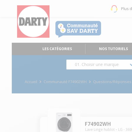
Plus 
LES CATÉGORIES
NOS TUTORIELS
01. Choisir une marque
Accueil
Communauté F74902WH
Questions/Réponses
F74902WH
Lave Linge hublot
LG
-
369