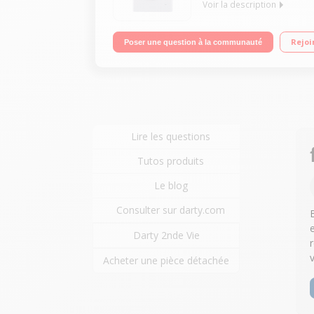
Voir la description
Capacité 7 kg (tambour 59 L) - Classe A+++ Essora
Rejoi
Poser une question à la communauté
silencieux
Lire les questions
Tutos produits
Le blog
Consulter sur darty.com
Darty 2nde Vie
Acheter une pièce détachée