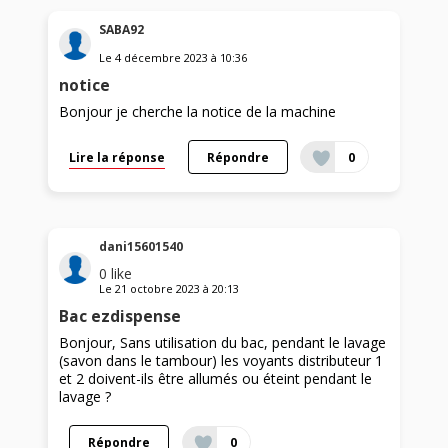
SABA92
Le
4 décembre 2023
à
10:36
notice
Bonjour je cherche la notice de la machine
Lire la réponse
Répondre
0
dani15601540
0
like
Le
21 octobre 2023
à
20:13
Bac ezdispense
Bonjour, Sans utilisation du bac, pendant le lavage
(savon dans le tambour) les voyants distributeur 1
et 2 doivent-ils être allumés ou éteint pendant le
lavage ?
Répondre
0