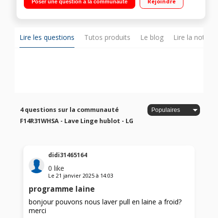
Rejoindre
Poser une question à la communauté
Fonction vapeur
Lire les questions
Tutos produits
Le blog
Lire la notice
4 questions sur la communauté
F14R31WHSA - Lave Linge hublot - LG
didi31465164
0
like
Le
21 janvier 2025
à
14:03
programme laine
bonjour pouvons nous laver pull en laine a froid?
merci