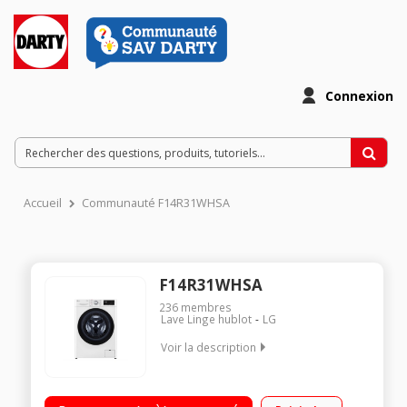
Connexion
Accueil
Communauté F14R31WHSA
F14R31WHSA
236
membres
Lave Linge hublot
LG
Voir la description
Capacité 11 Kg (5 personnes) - 71 dB Essorage variable
jusqu'à 1400 t/min LxHxP : 60 x 85 x 56.5 cm Direct Drive -