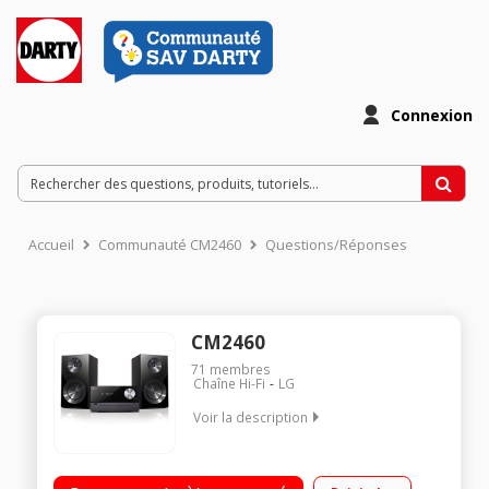
Connexion
Accueil
Communauté CM2460
Questions/Réponses
CM2460
71
membres
Chaîne Hi-Fi
LG
Voir la description
Puissance totale de 100 Watts Lecteur CD/CD-R/CD-
RW/MP3/WMA/FLAC Tuner radio - Port USB host Connectivité