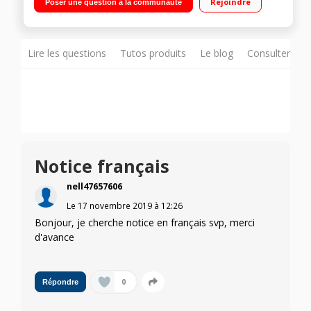
Rejoindre
Poser une question à la communauté
Bluetooth
Lire les questions
Tutos produits
Le blog
Consulter sur
Notice français
nell47657606
Le
17 novembre 2019
à
12:26
Bonjour, je cherche notice en français svp, merci
d'avance
0
Répondre