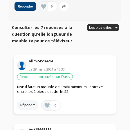
0
Répondre
Consulter les 7 réponses à la
question qu'elle longueur de
meuble tv pour ce téléviseur
olim24516614
Le
28 mars 2021
à
13:33
Réponse approuvée par Darty
Non il faut un meuble de 1m60 minimum l entraxe
entre les 2 pieds est de 1m55
0
Répondre
iori15665116