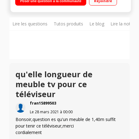
Rejoindre
Poser une question à la communauté
Assistant Intégré - Compatibilité Airplay 3 HDMI, 2 USB, Port CI
+
Lire les questions
Tutos produits
Le blog
Lire la notice
qu'elle longueur de
meuble tv pour ce
téléviseur
fran15899503
Le
28 mars 2021
à
00:00
Bonsoir,question es qu'un meuble de 1,40m suffit
pour tenir ce téléviseur,merci
cordialement