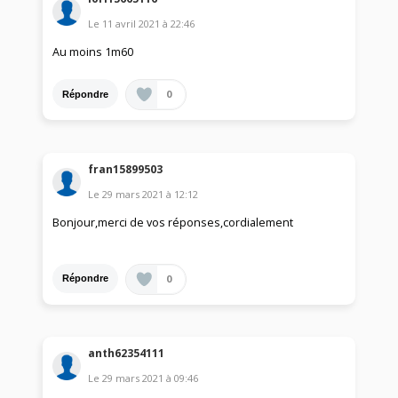
Le
11 avril 2021
à
22:46
Au moins 1m60
0
Répondre
fran15899503
Le
29 mars 2021
à
12:12
Bonjour,merci de vos réponses,cordialement
0
Répondre
anth62354111
Le
29 mars 2021
à
09:46