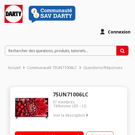
Connexion
Accueil
Communauté 75UN71006LC
Questions/Réponses
75UN71006LC
37
membres
Téléviseur LED
LG
Voir la description
Définition UHD 4K Smart TV webOS 5.0 Compatibilité Airplay
Smart TV - Web OS 5.0 - Intelligence Artificielle ThinQ - Google