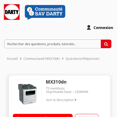
Connexion
Accueil
Communauté MX310dn
Questions/Réponses
MX310dn
75
membres
Imprimante laser
LEXMARK
Voir la description
Imprime, numérise, copie, télécopie Laser monochrome Recto
/ Verso automatique 1 Toner