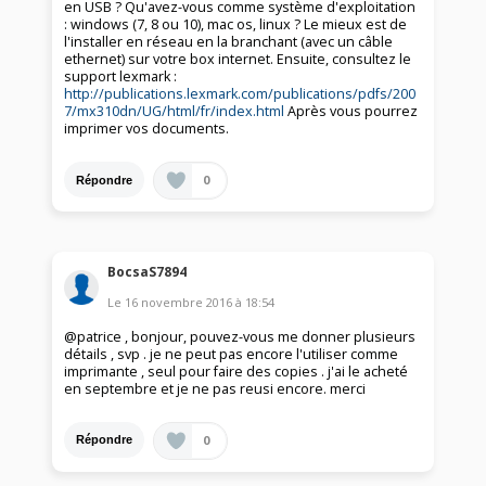
en USB ? Qu'avez-vous comme système d'exploitation
: windows (7, 8 ou 10), mac os, linux ? Le mieux est de
l'installer en réseau en la branchant (avec un câble
ethernet) sur votre box internet. Ensuite, consultez le
support lexmark :
http://publications.lexmark.com/publications/pdfs/200
7/mx310dn/UG/html/fr/index.html
Après vous pourrez
imprimer vos documents.
0
Répondre
BocsaS7894
Le
16 novembre 2016
à
18:54
@patrice , bonjour, pouvez-vous me donner plusieurs
détails , svp . je ne peut pas encore l'utiliser comme
imprimante , seul pour faire des copies . j'ai le acheté
en septembre et je ne pas reusi encore. merci
0
Répondre