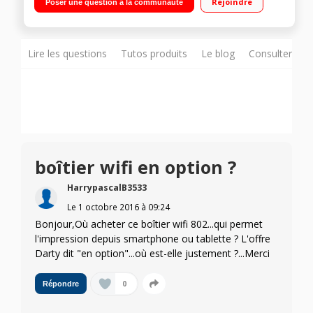
Rejoindre
Poser une question à la communauté
Lire les questions
Tutos produits
Le blog
Consulter sur
boîtier wifi en option ?
HarrypascalB3533
Le
1 octobre 2016
à
09:24
Bonjour,Où acheter ce boîtier wifi 802...qui permet
l'impression depuis smartphone ou tablette ? L'offre
Darty dit "en option"...où est-elle justement ?...Merci
0
Répondre