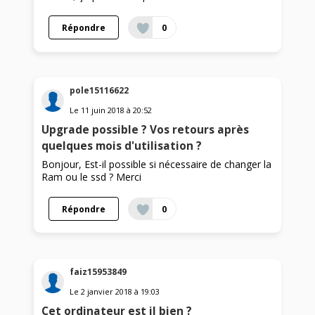
Répondre
0
pole15116622
Le
11 juin 2018
à
20:52
Upgrade possible ? Vos retours après
quelques mois d'utilisation ?
Bonjour, Est-il possible si nécessaire de changer la
Ram ou le ssd ? Merci
Répondre
0
faiz15953849
Le
2 janvier 2018
à
19:03
Cet ordinateur est il bien ?