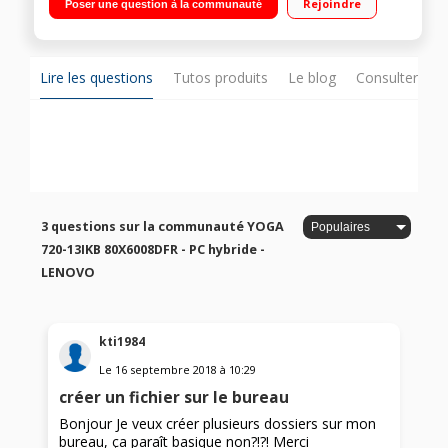
Rejoindre
Poser une question à la communauté
Windows 10 - Webcam intégrée HD - HDMI - USB Type C
Lire les questions
Tutos produits
Le blog
Consulter sur
3 questions sur la communauté YOGA
720-13IKB 80X6008DFR - PC hybride -
LENOVO
kti1984
Le
16 septembre 2018
à
10:29
créer un fichier sur le bureau
Bonjour Je veux créer plusieurs dossiers sur mon
bureau, ça paraît basique non?!?! Merci