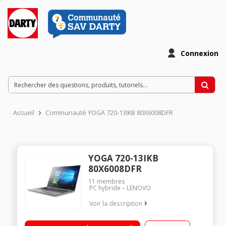
Connexion
Accueil
Communauté YOGA 720-13IKB 80X6008DFR
YOGA 720-13IKB
80X6008DFR
11
membres
PC hybride
LENOVO
Voir la description
Ecran LED tactile 13,3" HD Processeur Intel® CoreT i5-7200U
RAM 8 Go - 128 Go SSD - Carte graphique Intel HD Graphics