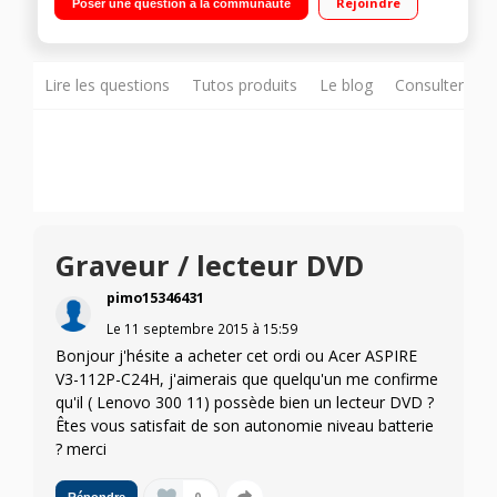
Rejoindre
Poser une question à la communauté
Go eMMC Carte graphique Intel HD Graphics - HDMI - USB 3.0
Lire les questions
Tutos produits
Le blog
Consulter sur
Graveur / lecteur DVD
pimo15346431
Le
11 septembre 2015
à
15:59
Bonjour j'hésite a acheter cet ordi ou Acer ASPIRE
V3-112P-C24H, j'aimerais que quelqu'un me confirme
qu'il ( Lenovo 300 11) possède bien un lecteur DVD ?
Êtes vous satisfait de son autonomie niveau batterie
? merci