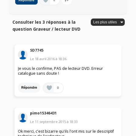
0
Répondre
Consulter les 3 réponses à la
question Graveur / lecteur DVD
SD7745
Le
18 avril 2016
à
18:36
Je vous le confirme, PAS de lecteur DVD. Erreur
catalogue sans doute !
0
Répondre
pimo15346431
Le
11 septembre 2015
à
18:33
Ok merci, c'est bizarre qu'ils l'ont mis sur le descriptif