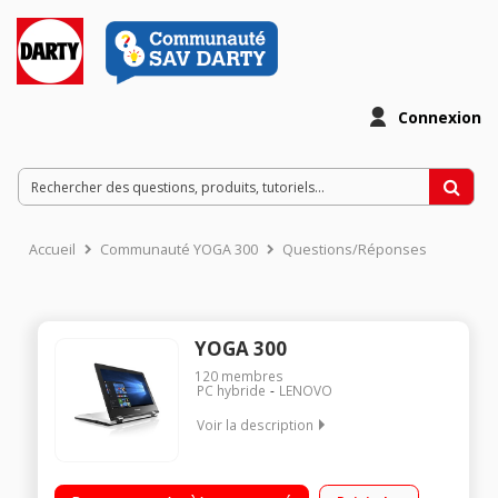
Connexion
Accueil
Communauté YOGA 300
Questions/Réponses
YOGA 300
120
membres
PC hybride
LENOVO
Voir la description
Natif Windows 10 - Ecran LED tactile 11,6" HD, 1366 x 768 pixels
Processeur Intel® Celeron® N3050 à 1,6 GHz RAM 2 Go - 32