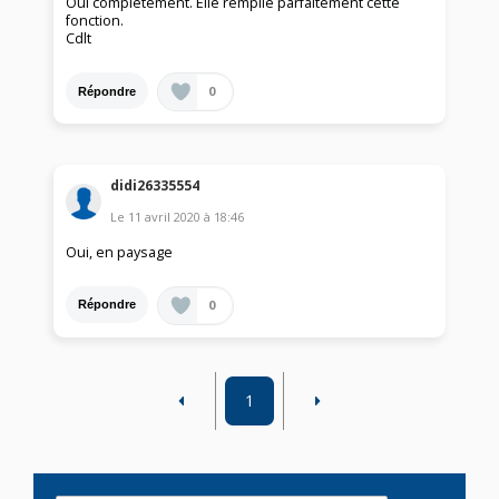
Oui complètement. Elle remplie parfaitement cette
fonction.
Cdlt
0
Répondre
didi26335554
Le
11 avril 2020
à
18:46
Oui, en paysage
0
Répondre
1