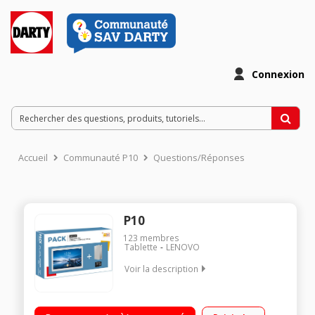
Connexion
Accueil
Communauté P10
Questions/Réponses
P10
123
membres
Tablette
LENOVO
Voir la description
"Ecran tactile 10,1"" Full HD Processeur Qualcomm
Snapdragon 450™ RAM 4 Go - Capacité de stockage 64 Go