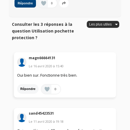
0
Répondre
Consulter les 3 réponses à la
question Utilisation pochette
protection ?
magn66664131
Le
16 avril 2020
à
15:40
Oui bien sur. Fonctionne très bien.
0
Répondre
sand45423531
Le
11 avril 2020
à
19:18