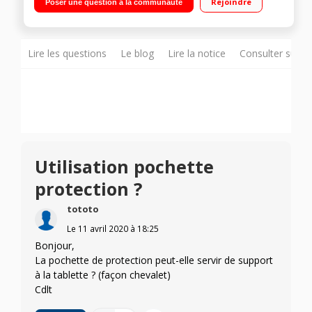
Rejoindre
Poser une question à la communauté
Android Pie 9.0 - Poids : 440 g - Epaisseur : 7 mm"
Lire les questions
Le blog
Lire la notice
Consulter sur d
Utilisation pochette
protection ?
tototo
Le
11 avril 2020
à
18:25
Bonjour,
La pochette de protection peut-elle servir de support
à la tablette ? (façon chevalet)
Cdlt