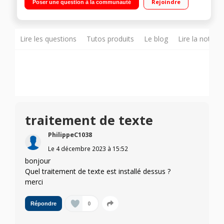
Rejoindre
Poser une question à la communauté
L2 / 8MB L3) 8GB RAM DDR4-3200 - 512GB SSD M.2 Windows®
11 - Wi-Fi® 6, 11ax 2x2 - Bluetooth 5.1"
Lire les questions
Tutos produits
Le blog
Lire la notice
traitement de texte
PhilippeC1038
Le
4 décembre 2023
à
15:52
bonjour
Quel traitement de texte est installé dessus ?
merci
0
Répondre