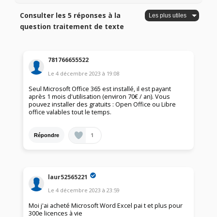
Consulter les 5 réponses à la
question traitement de texte
781766655522
Le
4 décembre 2023
à
19:08
Seul Microsoft Office 365 est installé, il est payant
après 1 mois d'utilisation (environ 70€ / an). Vous
pouvez installer des gratuits : Open Office ou Libre
office valables tout le temps.
1
Répondre
laur52565221
Le
4 décembre 2023
à
23:59
Moi j'ai acheté Microsoft Word Excel pai t et plus pour
300e licences à vie