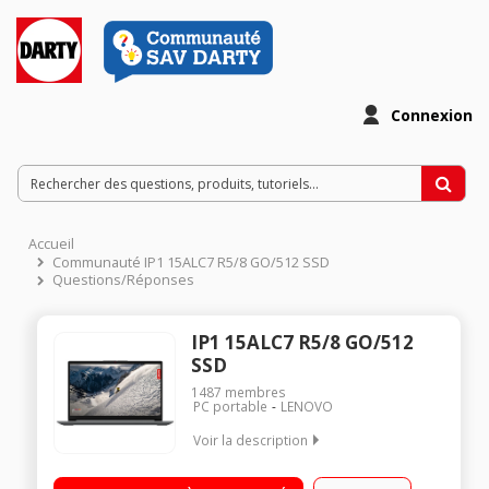
Connexion
Accueil
Communauté IP1 15ALC7 R5/8 GO/512 SSD
Questions/Réponses
IP1 15ALC7 R5/8 GO/512
SSD
1487
membres
PC portable
LENOVO
Voir la description
"Ecran 15.6"" FHD (1920x1080) IPS 250nits Anti-glare
Processeur AMD Ryzen™ 5 5500U (6C / 12T, 2.1 / 4.0GHz, 3MB