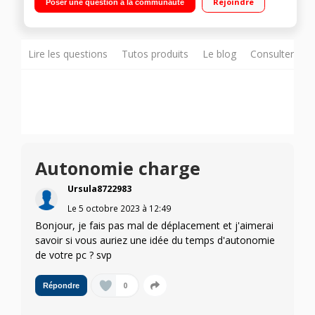
Rejoindre
Poser une question à la communauté
512 Go SSD Windows 11 - HDMI - Wifi 802.11 ax - BT 5.0"
Lire les questions
Tutos produits
Le blog
Consulter sur
Autonomie charge
Ursula8722983
Le
5 octobre 2023
à
12:49
Bonjour, je fais pas mal de déplacement et j'aimerai
savoir si vous auriez une idée du temps d'autonomie
de votre pc ? svp
0
Répondre