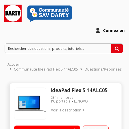
Connexion
Accueil
Communauté IdeaPad Flex 5 14ALC05
Questions/Réponses
IdeaPad Flex 5 14ALC05
634
membres
PC portable
LENOVO
Voir la description
"Ecran tactile 14"" Full HD (1920x1080) Processeur AMD
Ryzen™ 7 5700U (1.8 GHz / jusqu'à 4,3 GHz) RAM 16 Go DDR4 -