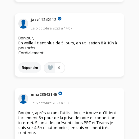
jazz11242112
Le
5 octobre 2023
à
14:07
Bonjour,
En veille il tient plus de 5 jours, en utilisation 8 à 10h à
peu près
Cordialement
0
Répondre
nina23543146
Le
5 octobre 2023
à
13:06
Bonjour, après un an d'utilisation, je trouve qu'il tient
facilement 6h pour de la prise de note et connection
internet. Si on a des présentations PPT et Teams je
suis sur 4-5h d'autonomie. J'en suis vraiment très
contente.