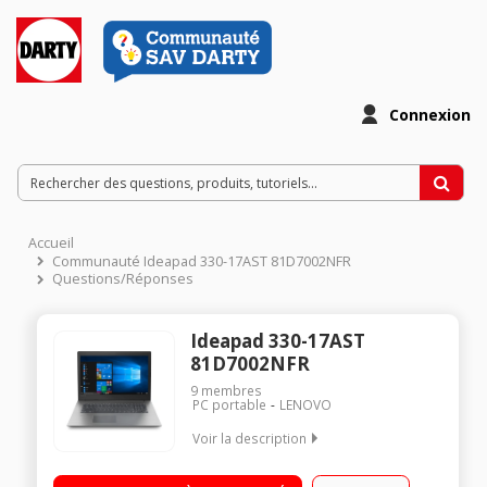
Connexion
Accueil
Communauté Ideapad 330-17AST 81D7002NFR
Questions/Réponses
Ideapad 330-17AST
81D7002NFR
9
membres
PC portable
LENOVO
Voir la description
"Ecran LED 17"" HD+ Processeur AMD A6-9225 RAM 4 Go - 1 To
HDD - Carte graphique AMD Radeon R4 Windows 10 - Webcam