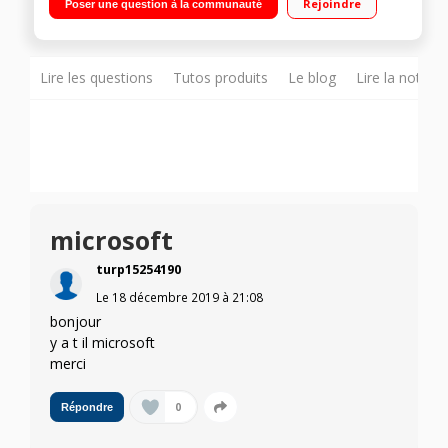
Rejoindre
Poser une question à la communauté
intégrée - HDMI - USB 3.0"
Lire les questions
Tutos produits
Le blog
Lire la notice
microsoft
turp15254190
Le
18 décembre 2019
à
21:08
bonjour
y a t il microsoft
merci
0
Répondre