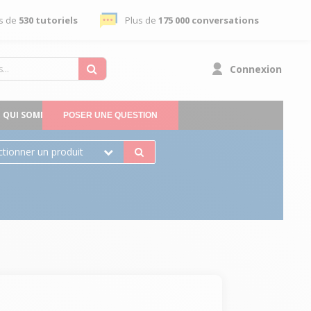
s de
530 tutoriels
Plus de
175 000 conversations
Connexion
QUI SOMMES-NOUS
POSER UNE QUESTION
ctionner un produit