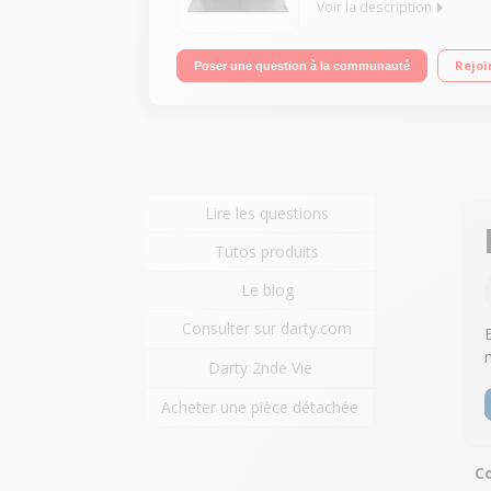
Voir la description
"Ecran 17.3"" HD+ (1600x900) TN 250nits Anti-re
Rejoi
Poser une question à la communauté
Go SSD Windows 11 - Wi-Fi® 6, 11ax 2x2 - Bluetoot
Lire les questions
Tutos produits
Le blog
Consulter sur darty.com
Darty 2nde Vie
Acheter une pièce détachée
Co