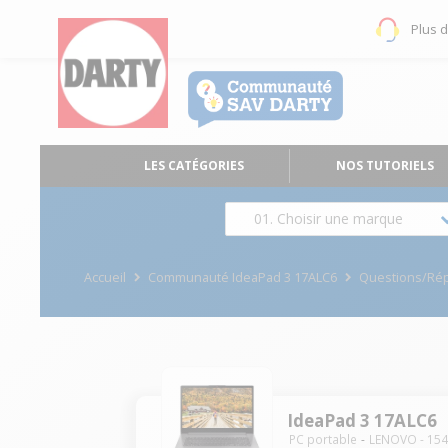
Plus 
LES CATÉGORIES
NOS TUTORIELS
01. Choisir une marque
Accueil
Communauté IdeaPad 3 17ALC6
Questions/Ré
IdeaPad 3 17ALC6
PC portable
LENOVO
-
15