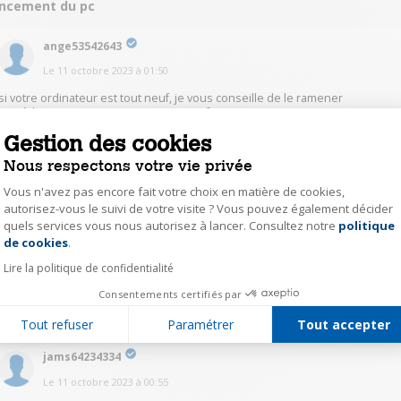
ancement du pc
ange53542643
Le
11 octobre 2023
à
01:50
si votre ordinateur est tout neuf, je vous conseille de le ramener
immédiatement au magasin avec votre facture.
Gestion des cookies
2
Répondre
Nous respectons votre vie privée
Vous n'avez pas encore fait votre choix en matière de cookies,
abdo16353635
autorisez-vous le suivi de votre visite ? Vous pouvez également décider
quels services vous nous autorisez à lancer. Consultez notre
politique
Axeptio consent
Le
11 octobre 2023
à
05:20
de cookies
.
Bonjour, désolé je ne sais pas, désolé
Lire la politique de confidentialité
Consentements certifiés par
1
Répondre
Tout refuser
Paramétrer
Tout accepter
jams64234334
Le
11 octobre 2023
à
00:55