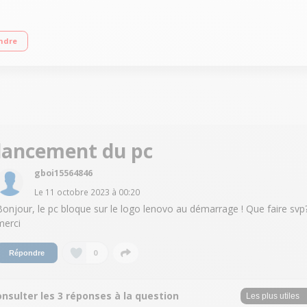
flets Processeur AMD Ryzen™ 5 5500U (Max 4.0GHz) - Puce AMD Radeon™ Graph
ndre
h 5.1"
lancement du pc
gboi15564846
Le
11 octobre 2023
à
00:20
Bonjour, le pc bloque sur le logo lenovo au démarrage ! Que faire svp
merci
0
Répondre
nsulter les 3 réponses à la question