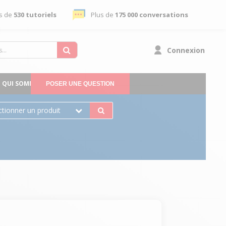
s de
530 tutoriels
Plus de
175 000 conversations
Connexion
QUI SOMMES-NOUS
POSER UNE QUESTION
ctionner un produit