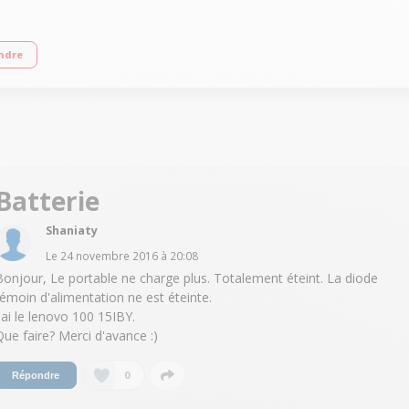
40 RAM 2 Go - 500 Go HDD - Carte graphique Intel HD Graphics Windows 10 - W
ndre
Batterie
Shaniaty
Le
24 novembre 2016
à
20:08
Bonjour, Le portable ne charge plus. Totalement éteint. La diode
témoin d'alimentation ne est éteinte.
J'ai le lenovo 100 15IBY.
Que faire? Merci d'avance :)
0
Répondre