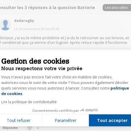
nsulter les 3 réponses à la question Batterie
dadarugby
Le
25 novembre 2016
à
09:59
Bonjour, j'ai eu le même problème et j'ai du le retrourner au sav lenovo, et
il semblerait que ça vienne d'un logiciel. Aprés retour rapide il fonctionne.
0
Répondre
Gestion des cookies
Nous respectons votre vie privée
amnesya
Vous n'avez pas encore fait votre choix en matière de cookies,
Le
25 novembre 2016
à
06:45
autorisez-vous le suivi de votre visite ? Vous pouvez également décider
quels services vous nous autorisez à lancer. Consultez notre
politique
Axeptio consent
bonjour, Première chose bien vérifier que ton alimentation fonctionne. Voi
de cookies
.
dans ton entourage si quelqu'un a une similaire en branchement. Le gros
problème de ce type de PC l'accu est interne et obligé de le faire consulter
Lire la politique de confidentialité
par un professionnel.Si ton PC est sous garantie revoir le vendeur sinon le
réparateur commandera un accu. Espérant que tu trouveras la cause de ce
Consentements certifiés par
désagrément cordialement
Tout refuser
Paramétrer
Tout accepter
0
Répondre