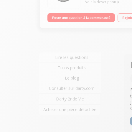
Voir la description
Ecran LED 15" HD Processeur Intel® Celeron® N28
Rejoi
Poser une question à la communauté
Lire les questions
Tutos produits
Le blog
Consulter sur darty.com
Darty 2nde Vie
Acheter une pièce détachée