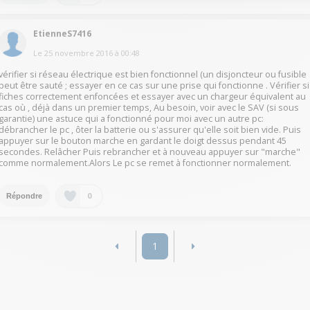
EtienneS7416
Le
25 novembre 2016
à
00:48
vérifier si réseau électrique est bien fonctionnel (un disjoncteur ou fusible
peut être sauté ; essayer en ce cas sur une prise qui fonctionne . Vérifier si
fiches correctement enfoncées et essayer avec un chargeur équivalent au
cas où , déjà dans un premier temps, Au besoin, voir avec le SAV (si sous
garantie) une astuce qui a fonctionné pour moi avec un autre pc:
débrancher le pc , ôter la batterie ou s'assurer qu'elle soit bien vide. Puis
appuyer sur le bouton marche en gardant le doigt dessus pendant 45
secondes. Relâcher Puis rebrancher et à nouveau appuyer sur "marche"
comme normalement.Alors Le pc se remet à fonctionner normalement.
0
Répondre
1