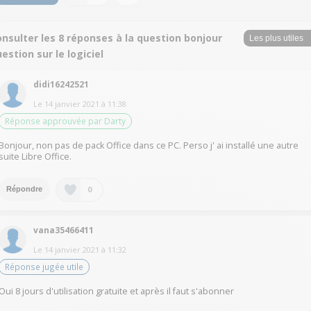
nsulter les 8 réponses à la question bonjour
estion sur le logiciel
didi16242521
Le
14 janvier 2021
à
11:38
Réponse approuvée par Darty
Bonjour, non pas de pack Office dans ce PC. Perso j' ai installé une autre
suite Libre Office.
0
Répondre
vana35466411
Le
14 janvier 2021
à
11:32
Réponse jugée utile
Oui 8 jours d'utilisation gratuite et après il faut s'abonner