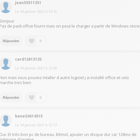
jean55511351
Le
14 janvier 2021
à
15:10
Bonjour
Pas de pack office fourni mais on peut le charger a partir de Windows store
0
Répondre
card12613135
Le
14 janvier 2021
à
12:39
Non mais vous pouvez intaller d autre logiciel j ai installé office et cela
marche tres bien
0
Répondre
bene53614515
Le
14 janvier 2021
à
12:17
Oui. Et très bon pc de bureau. Bémol, ajouter un disque dur car 128mo de
mémoire d'origine.