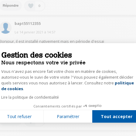
0
Répondre
bapt55112355
Le
14 janvier 2021
à
14:57
Bonjour, il est installé nativement mais en période d'essai
Gestion des cookies
1
Répondre
Nous respectons votre vie privée
Vous n'avez pas encore fait votre choix en matière de cookies,
Paogé Expert Darty
autorisez-vous le suivi de votre visite ? Vous pouvez également décider
Le
20 janvier 2021
à
17:09
quels services vous nous autorisez à lancer. Consultez notre
politique
Axeptio consent
de cookies
.
Bonjour, non le pack Office n'est pas fourni avec l'ordinateur. Par contre
vous avez Office 365 de fourni en version d'évaluation 30 jours. Pour
Lire la politique de confidentialité
pouvoir l'utiliser au delà de ces 30 jours, il vous faudra souscrire un
Consentements certifiés par
abonnement. Bonne journée, cordialement.
Tout refuser
Paramétrer
Tout accepter
0
Répondre