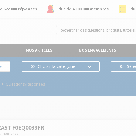
de
872 000 réponses
Plus de
4 000 000 membres
Plu
NOS ARTICLES
NOS ENGAGEMENTS
02. Choisir la catégorie
03. Séle
Questions/Réponses
22AST F0EQ0033FR
2
membres