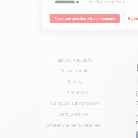
Voir la description
"Ecran LED 21,5"" Full HD Processeur AMD A4-9125
Rejoi
Poser une question à la communauté
Lire les questions
Tutos produits
Le blog
Lire la notice
Consulter sur darty.com
Darty 2nde Vie
Acheter une pièce détachée