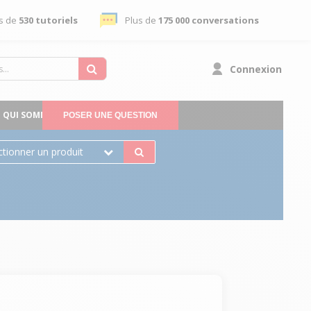
s de
530 tutoriels
Plus de
175 000 conversations
Connexion
QUI SOMMES-NOUS
POSER UNE QUESTION
ctionner un produit