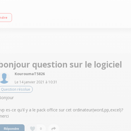
 RAM 4 Go - 128 Go SSD - Carte graphique AMD Radeon R3 Windows 10 S - HDMI -
ndre
bonjour question sur le logiciel
KouroumaT5826
Le
14 janvier 2021
à
10:31
Question résolue
Bonjour
svp es-ce qu'il y a le pack office sur cet ordinateur(word,pp,excel)?
merci
0
Répondre