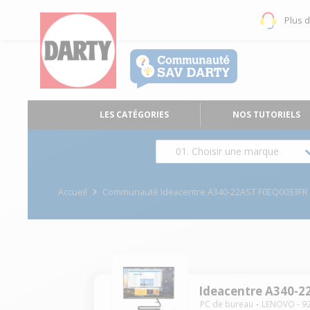
Plus 
LES CATÉGORIES
NOS TUTORIELS
01. Choisir une marque
Accueil
Communauté Ideacentre A340-22AST F0EQ0033FR
Ideacentre A340-
PC de bureau
LENOVO
-
9